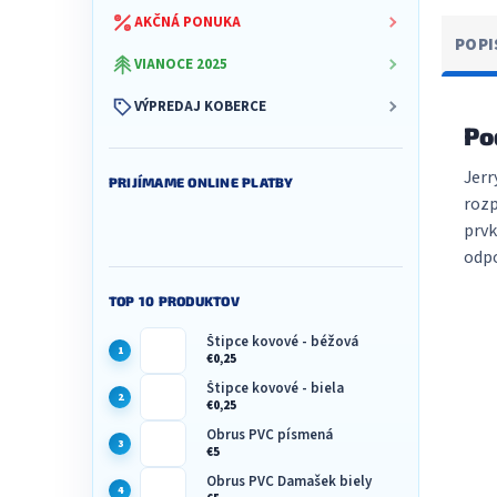
AKČNÁ PONUKA
POPI
VIANOCE 2025
VÝPREDAJ KOBERCE
Po
Jerr
PRIJÍMAME ONLINE PLATBY
rozp
prvk
odpo
TOP 10 PRODUKTOV
Štipce kovové - béžová
€0,25
Štipce kovové - biela
€0,25
Obrus PVC písmená
€5
Obrus PVC Damašek biely