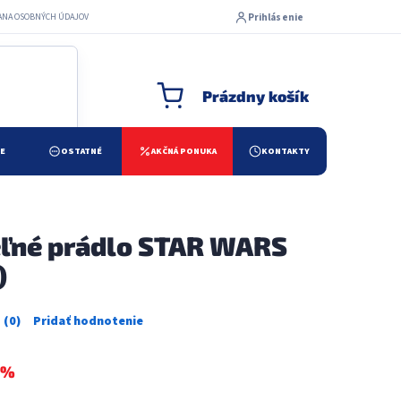
Prihlásenie
ANA OSOBNÝCH ÚDAJOV
Prázdny košík
NÁKUPNÝ KOŠÍK
ŽE
OSTATNÉ
AKČNÁ PONUKA
KONTAKTY
ľné prádlo STAR WARS
)
Priemerné
hodnotenie
produktu
 %
je
0,0
z