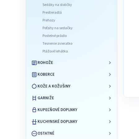
l
Sedáky na stoličky
Prestieradlá
Prehozy
Poťahy na sedačky
Postelné prádlo
Tesnenie zvieratko
Plážové lehátka
ROHOŽE
KOBERCE
KOŽE A KOŽUŠINY
GARNIŽE
KUPEĽŇOVÉ DOPLNKY
KUCHYNSKÉ DOPLNKY
OSTATNÉ