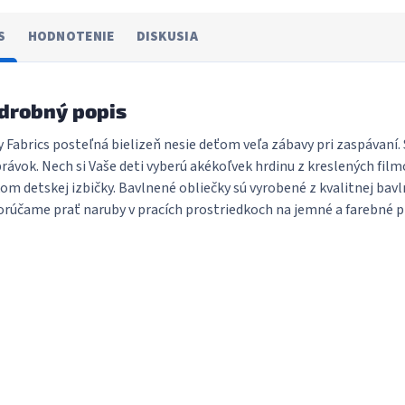
S
HODNOTENIE
DISKUSIA
drobný popis
y Fabrics posteľná bielizeň nesie deťom veľa zábavy pri zaspávan
rávok. Nech si Vaše deti vyberú akékoľvek hrdinu z kreslených fi
om detskej izbičky. Bavlnené obliečky sú vyrobené z kvalitnej bavl
rúčame prať naruby v pracích prostriedkoch na jemné a farebné p