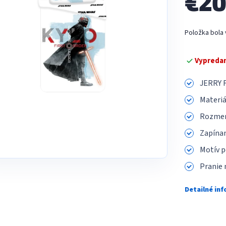
€2
Jednotková
Položka bola
cena:
Vypreda
JERRY F
Materiá
Rozmer:
Zapínan
Motív pe
Pranie 
Detailné in