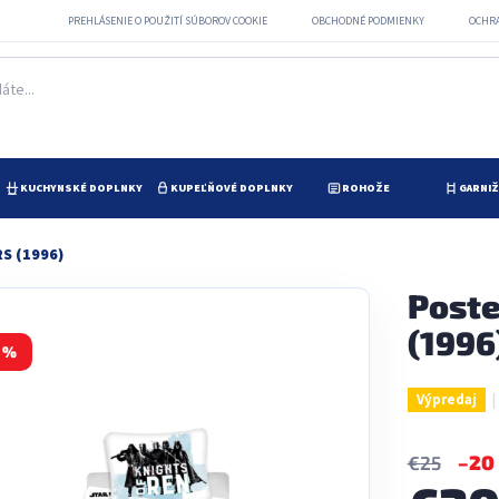
PREHLÁSENIE O POUŽITÍ SÚBOROV COOKIE
OBCHODNÉ PODMIENKY
OCHR
KUCHYNSKÉ DOPLNKY
KUPEĽŇOVÉ DOPLNKY
ROHOŽE
GARNI
S (1996)
Poste
(1996
 %
Výpredaj
–20
€25