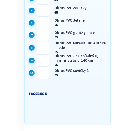
€5
Obrus PVC ceruzky
€5
Obrus PVC Jelene
€5
Obrus PVC guličky malé
€5
Obrus PVC Mirella 180 A srdce
hnedé
€5
Obrus PVC - priehľadný 0,1
mm - metráž š. 140 cm
€5
Obrus PVC sovičky 2
€5
FACEBOOK
Z