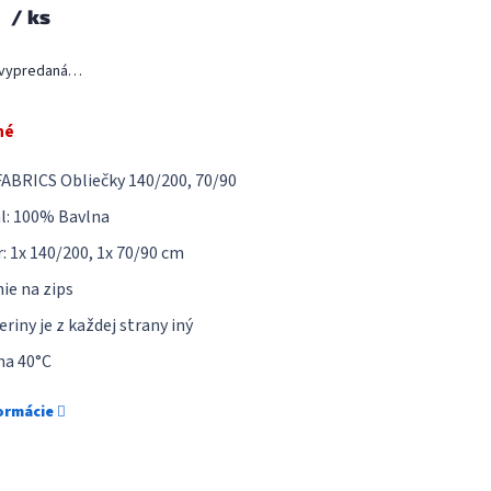
0
5
/ ks
hviezdičiek.
 vypredaná…
né
ABRICS Obliečky 140/200, 70/90
l: 100% Bavlna
 1x 140/200, 1x 70/90 cm
ie na zips
riny je z každej strany iný
na 40°C
formácie