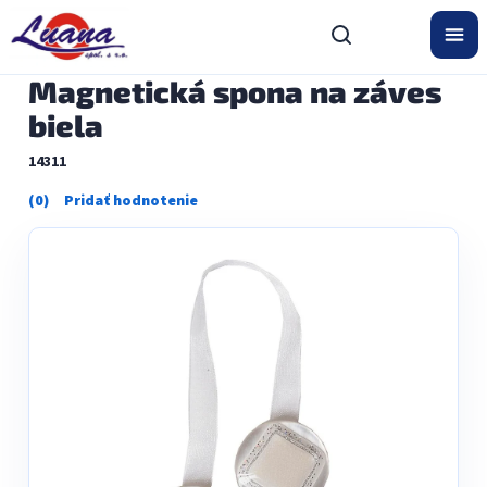
Prejsť
na
obsah
Magnetická spona na záves
biela
14311
Priemerné
hodnotenie
produktu
je
0,0
z
5
hviezdičiek.