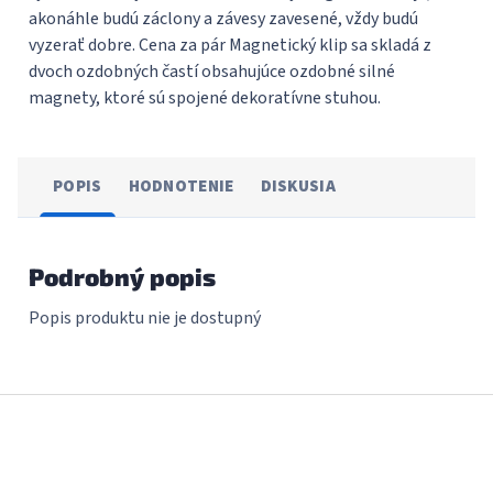
akonáhle budú záclony a závesy zavesené, vždy budú
vyzerať dobre. Cena za pár Magnetický klip sa skladá z
dvoch ozdobných častí obsahujúce ozdobné silné
magnety, ktoré sú spojené dekoratívne stuhou.
POPIS
HODNOTENIE
DISKUSIA
Podrobný popis
Popis produktu nie je dostupný
Z
á
p
ä