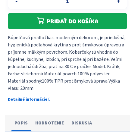
PRIDAŤ DO KOŠÍKA
Kúpelňová predložka s moderným dekorom, je priedušná,
hygienická podlahová krytina s protišmykovou úpravou a
príjemne mäkkým povrchom. Koberčeky sú vhodné do
kúpelne, kuchyne, izbách, pri sprche aj pri bazéne. Veľmi
jednoduchá údržba, prať na 30 C v pračke. Model: Králik,
Farba: strieborná Materiál povrch:100% polyester
Materiál spodný:100% TPR protišmyková úprava Výška
vlasu: 20mm
Detailné informácie
POPIS
HODNOTENIE
DISKUSIA