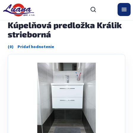
Prejsť
na
obsah
Kúpelňová predložka Králik
strieborná
Priemerné
hodnotenie
produktu
je
0,0
z
5
hviezdičiek.