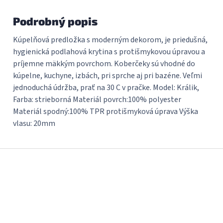
Podrobný popis
Kúpelňová predložka s moderným dekorom, je priedušná,
hygienická podlahová krytina s protišmykovou úpravou a
príjemne mäkkým povrchom. Koberčeky sú vhodné do
kúpelne, kuchyne, izbách, pri sprche aj pri bazéne. Veľmi
jednoduchá údržba, prať na 30 C v pračke. Model: Králik,
Farba: strieborná Materiál povrch:100% polyester
Materiál spodný:100% TPR protišmyková úprava Výška
vlasu: 20mm
Z
á
p
ä
t
i
e