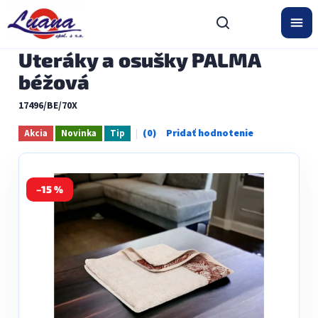
Prejsť
na
obsah
Uteráky a osušky PALMA
béžová
17496/BE/70X
Akcia
Novinka
Tip
Priemerné
hodnotenie
produktu
je
0,0
–15 %
z
5
hviezdičiek.