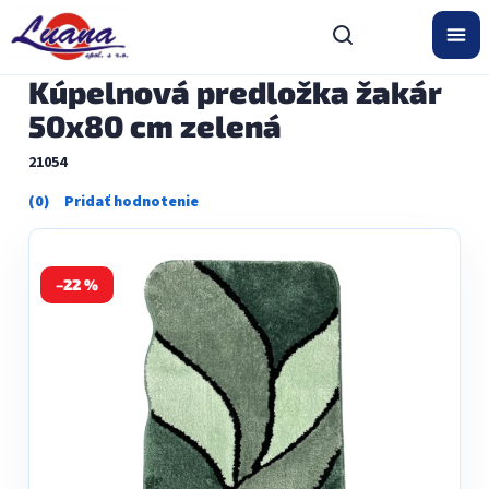
Prejsť
na
obsah
Kúpelnová predložka žakár
50x80 cm zelená
21054
Priemerné
hodnotenie
produktu
je
0,0
–22 %
z
5
hviezdičiek.