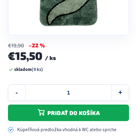
–22 %
€19,90
€15,50
/ ks
Jednotková
skladom
(9 ks)
cena:
PRIDAŤ DO KOŠÍKA
Kúpeľňová predložka vhodná k WC alebo sprche