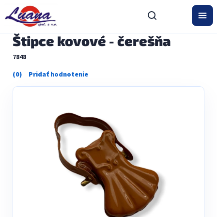
Prejsť
na
obsah
Štipce kovové - čerešňa
7848
Priemerné
hodnotenie
produktu
je
0,0
z
5
hviezdičiek.