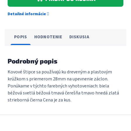
Detailné informácie
POPIS
HODNOTENIE
DISKUSIA
Podrobný popis
Kovové štipce sa používajú ku dreveným a plastovým
krúžkom s priemerom 28mm na upevnenie záclon.
Ponúkame v týchto farebných vyhotoveniach: biela
béžová svetlá béžová tmavá čerešňa tmavo hnedá zlatá
strieborná čierna Cena je za kus.
Z
á
p