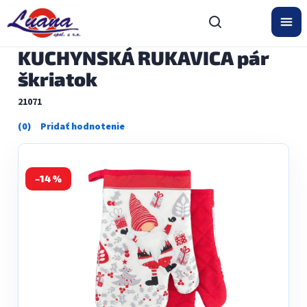
Prejsť
na
obsah
KUCHYNSKÁ RUKAVICA pár
škriatok
21071
Priemerné
hodnotenie
produktu
je
0,0
–14 %
z
5
hviezdičiek.