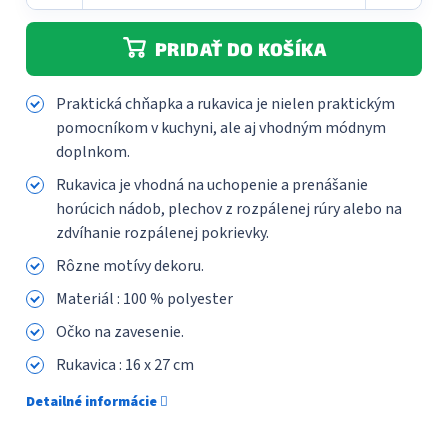
PRIDAŤ DO KOŠÍKA
Praktická chňapka a rukavica je nielen praktickým
pomocníkom v kuchyni, ale aj vhodným módnym
doplnkom.
Rukavica je vhodná na uchopenie a prenášanie
horúcich nádob, plechov z rozpálenej rúry alebo na
zdvíhanie rozpálenej pokrievky.
Rôzne motívy dekoru.
Materiál : 100 % polyester
Očko na zavesenie.
Rukavica : 16 x 27 cm
Detailné informácie