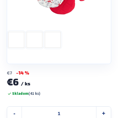
–14 %
€7
€6
/ ks
Jednotková
Skladom
(41 ks)
cena: