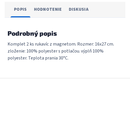
POPIS
HODNOTENIE
DISKUSIA
Podrobný popis
Komplet 2 ks rukavíc z magnetom. Rozmer: 16x27 cm.
zloženie: 100% polyester s potlačou. výplň 100%
polyester. Teplota prania 30°C.
Z
á
p
ä
t
i
e