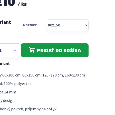
€10
/ ks
5
hviezdičiek.
Rozmer
PRIDAŤ DO KOŠÍKA
ariant
:60x100 cm, 80x150 cm, 120×170 cm, 160x230 cm
l: 100% polyester
cca 14 mm
ý design
hebký povrch, príjemný na dotyk