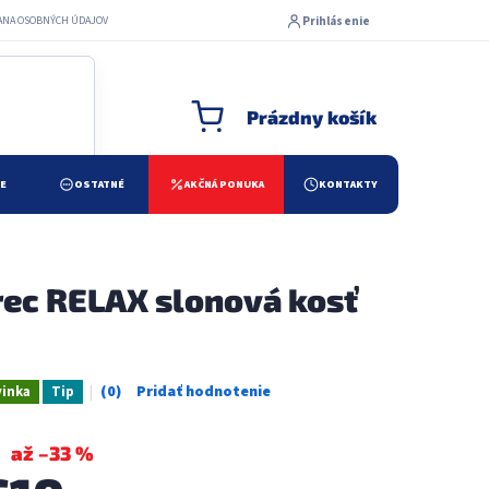
Prihlásenie
ANA OSOBNÝCH ÚDAJOV
Prázdny košík
NÁKUPNÝ KOŠÍK
ŽE
OSTATNÉ
AKČNÁ PONUKA
KONTAKTY
ec RELAX slonová kosť
inka
Tip
Priemerné
hodnotenie
produktu
až –33 %
je
0,0
z