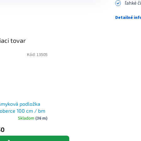
ľahké č
Detailné in
iaci tovar
Kód:
13505
šmyková podložka
oberce 100 cm / bm
Skladom
(36 m)
50