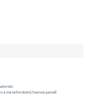
ateriáli.
ru a má veľmi dobrú tvarovú pamäť.