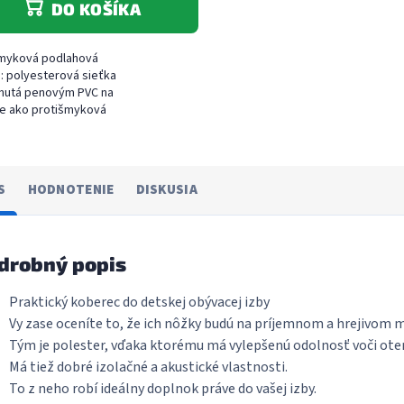
DO KOŠÍKA
šmyková podlahová
a: polyesterová sieťka
nutá penovým PVC na
ie ako protišmyková
žka pod koberce,
, apod. Dostupná v
 60 cm, 90 cm, 120...
S
HODNOTENIE
DISKUSIA
drobný popis
Praktický koberec do detskej obývacej izby
Vy zase oceníte to, že ich nôžky budú na príjemnom a hrejivom m
Tým je polester, vďaka ktorému má vylepšenú odolnosť voči ote
Má tiež dobré izolačné a akustické vlastnosti.
To z neho robí ideálny doplnok práve do vašej izby.