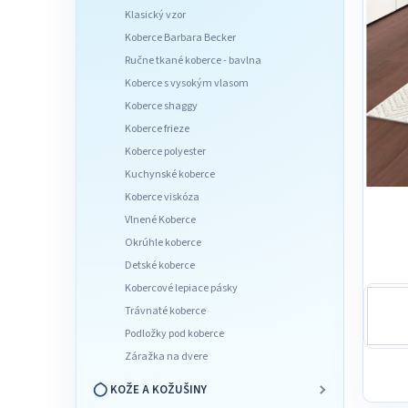
l
Klasický vzor
Koberce Barbara Becker
Ručne tkané koberce - bavlna
Koberce s vysokým vlasom
Koberce shaggy
Koberce frieze
Koberce polyester
Kuchynské koberce
Koberce viskóza
Vlnené Koberce
Okrúhle koberce
Detské koberce
Kobercové lepiace pásky
Trávnaté koberce
Podložky pod koberce
Záražka na dvere
KOŽE A KOŽUŠINY