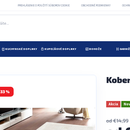
PREHLÁSENIE O POUŽITÍ SÚBOROV COOKIE
OBCHODNÉ PODMIENKY
OCHR
KUCHYNSKÉ DOPLNKY
KUPEĽŇOVÉ DOPLNKY
ROHOŽE
GARNI
Kober
–33 %
Akcia
Nov
od €14,99