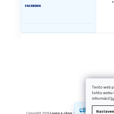
FACEBOOK
Z
á
p
ä
t
i
e
Tento web p
tohto webu v
informácií
t
Robíme všetko p
Nastaven
oneskorenie a ď
Copyright 2026
Luana e-shop
. Všetky práva vyhradené.