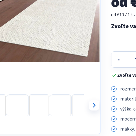
od
Jednotková
od €10 / 1 ks
cena:
Zvoľte v
rozmery
materiá
výška: 
modern
mäkký, 