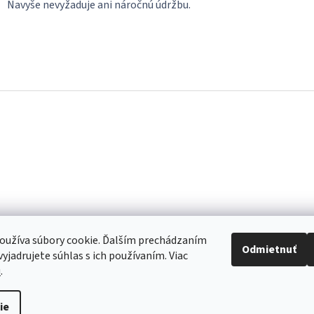
Navyše nevyžaduje ani náročnú údržbu.
oužíva súbory cookie. Ďalším prechádzaním
Odmietnuť
yjadrujete súhlas s ich používaním. Viac
u
.
re to, aby sme vaše objednávky doručili čo najskôr. Ospravedlňujeme sa za 
ie
akujeme za pochopenie.