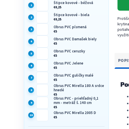
Štipce kovové - béžová
€0,25
Štipce kovové - biela
Proti
€0,25
krytin
Obrus PVC písmená
potiah
€5
využit
Obrus PVC Damašek biely
podlo
€5
behúne
šírkach
Obrus PVC ceruzky
€5
POPI
Obrus PVC Jelene
€5
Obrus PVC guličky malé
€5
Po
Obrus PVC Mirella 180 A srdce
hnedé
€5
Obrus PVC - priehľadný 0,1
mm - metráž š. 140 cm
€5
Obrus PVC Mirella 2005 D
€5