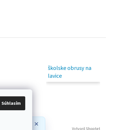
školske obrusy na
lavice
Súhlasím
prípadné
Vytvoril Shoptet