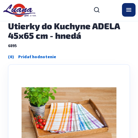
Prejsť
na
obsah
Utierky do Kuchyne ADELA
45x65 cm - hnedá
6895
Priemerné
hodnotenie
produktu
je
0,0
z
5
hviezdičiek.