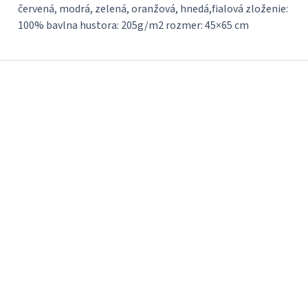
červená, modrá, zelená, oranžová, hnedá,fialová zloženie:
100% bavlna hustora: 205g/m2 rozmer: 45×65 cm
Z
á
p
ä
t
i
e