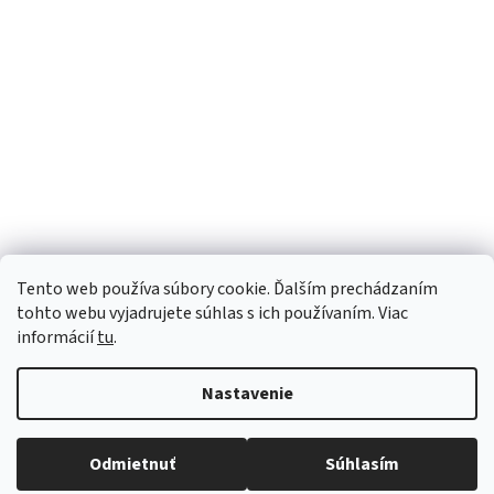
Tento web používa súbory cookie. Ďalším prechádzaním
tohto webu vyjadrujete súhlas s ich používaním. Viac
informácií
tu
.
Nastavenie
Vytvoril Shoptet
Robíme všetko pre to, aby sme vaše objednávky doručili
Odmietnuť
Súhlasím
Copyright 2026
Luana e-shop
. Všetky práva vyhradené.
čo najskôr. Ospravedlňujeme sa za prípadné oneskorenie
a ďakujeme za pochopenie.