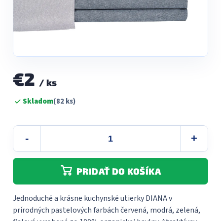
€2
/ ks
Jednotková
Skladom
(82 ks)
cena:
PRIDAŤ DO KOŠÍKA
Jednoduché a krásne kuchynské utierky DIANA v
prírodných pastelových farbách červená, modrá, zelená,