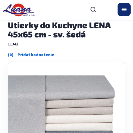
Prejsť
na
obsah
Utierky do Kuchyne LENA
45x65 cm - sv. šedá
11342
Priemerné
hodnotenie
produktu
je
0,0
z
5
hviezdičiek.