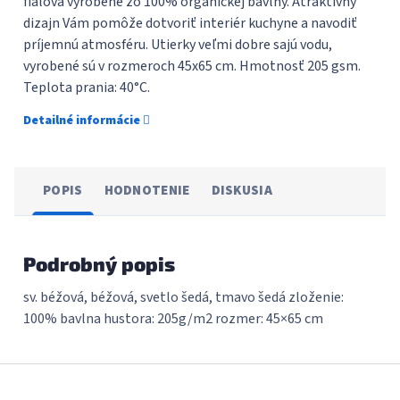
fialová vyrobené zo 100% organickej bavlny. Atraktívny
dizajn Vám pomôže dotvoriť interiér kuchyne a navodiť
príjemnú atmosféru. Utierky veľmi dobre sajú vodu,
vyrobené sú v rozmeroch 45x65 cm. Hmotnosť 205 gsm.
Teplota prania: 40°C.
Detailné informácie
POPIS
HODNOTENIE
DISKUSIA
Podrobný popis
sv. béžová, béžová, svetlo šedá, tmavo šedá zloženie:
100% bavlna hustora: 205g/m2 rozmer: 45×65 cm
Z
á