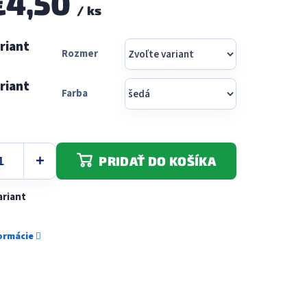
€4,50
5
/ ks
hviezdičiek.
Rozmer
Farba
PRIDAŤ DO KOŠÍKA
ariant
formácie