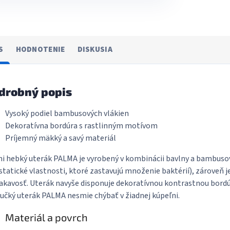
S
HODNOTENIE
DISKUSIA
drobný popis
Vysoký podiel bambusových vlákien
Dekoratívna bordúra s rastlinným motívom
Príjemný mäkký a savý materiál
i hebký uterák PALMA je vyrobený v kombinácii bavlny a bambusov
statické vlastnosti, ktoré zastavujú množenie baktérií), zároveň j
akavosť. Uterák navyše disponuje dekoratívnou kontrastnou bord
čký uterák PALMA nesmie chýbať v žiadnej kúpeľni.
Materiál a povrch