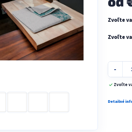
od
Jednotková
cena:
Zvoľte v
Detailné in