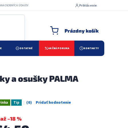
Prihlásenie
ANA OSOBNÝCH ÚDAJOV
Prázdny košík
NÁKUPNÝ KOŠÍK
ŽE
OSTATNÉ
AKČNÁ PONUKA
KONTAKTY
ky a osušky PALMA
inka
Tip
Priemerné
hodnotenie
produktu
až –18 %
je
0,0
z