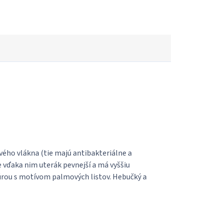
ého vlákna (tie majú antibakteriálne a
e vďaka nim uterák pevnejší a má vyššiu
úrou s motívom palmových listov. Hebučký a