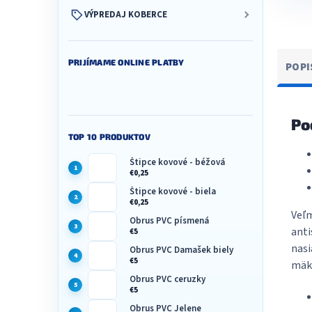
VÝPREDAJ KOBERCE
PRIJÍMAME ONLINE PLATBY
POPI
Po
TOP 10 PRODUKTOV
Štipce kovové - béžová
€0,25
Štipce kovové - biela
€0,25
Veľm
Obrus PVC písmená
anti
€5
nasi
Obrus PVC Damašek biely
€5
mäku
Obrus PVC ceruzky
€5
Obrus PVC Jelene