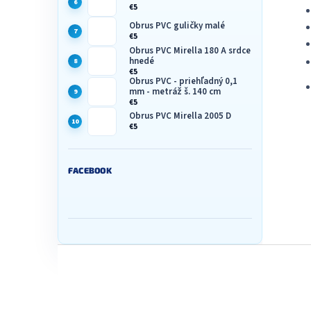
€5
Obrus PVC guličky malé
€5
Obrus PVC Mirella 180 A srdce
hnedé
€5
Obrus PVC - priehľadný 0,1
mm - metráž š. 140 cm
€5
Obrus PVC Mirella 2005 D
€5
FACEBOOK
Z
á
p
ä