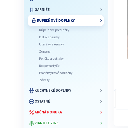
l
GARNIŽE
KUPEĽŇOVÉ DOPLNKY
Kúpeľňové predložky
Detské osušky
Uteráky a osušky
Župany
Poličky a vešiaky
Rozperné tyče
Protišmykové podložky
Závesy
KUCHYNSKÉ DOPLNKY
OSTATNÉ
AKČNÁ PONUKA
VIANOCE 2025