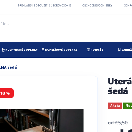
PREHLÁSENIE O POUŽITÍ SÚBOROV COOKIE
OBCHODNÉ PODMIENKY
OCHR
KUCHYNSKÉ DOPLNKY
KUPEĽŇOVÉ DOPLNKY
ROHOŽE
GARNI
LMA šedá
Uterá
šedá
–18 %
Akcia
Nov
od €5,50