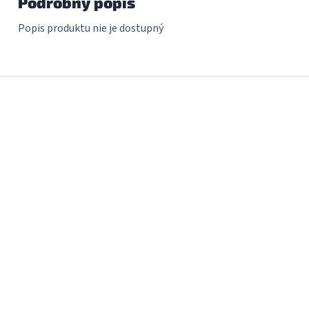
Podrobný popis
Popis produktu nie je dostupný
Z
á
p
ä
t
i
e