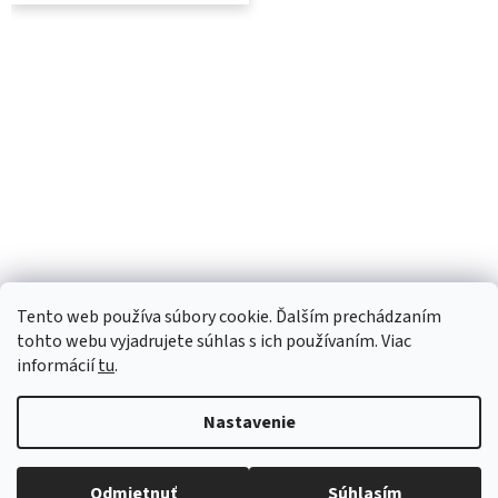
Tento web používa súbory cookie. Ďalším prechádzaním
tohto webu vyjadrujete súhlas s ich používaním. Viac
informácií
tu
.
Nastavenie
Vytvoril Shoptet
Robíme všetko pre to, aby sme vaše objednávky doručili
Odmietnuť
Súhlasím
Copyright 2026
Luana e-shop
. Všetky práva vyhradené.
čo najskôr. Ospravedlňujeme sa za prípadné oneskorenie