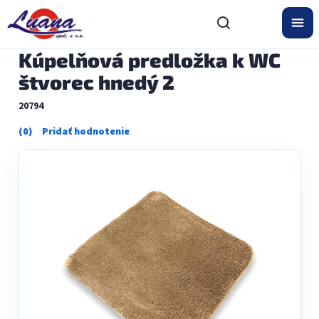
Prejsť
na
obsah
Kúpelňová predložka k WC
štvorec hnedý 2
20794
Priemerné
hodnotenie
produktu
je
0,0
z
5
hviezdičiek.