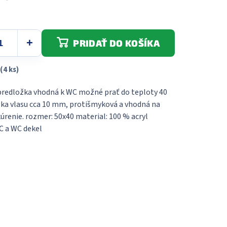
PRIDAŤ DO KOŠÍKA
(4 ks)
redložka vhodná k WC možné prať do teploty 40
ška vlasu cca 10 mm, protišmyková a vhodná na
úrenie. rozmer: 50x40 material: 100 % acryl
C a WC dekel