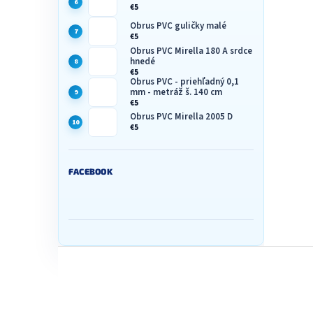
€5
Obrus PVC guličky malé
€5
Obrus PVC Mirella 180 A srdce
hnedé
€5
Obrus PVC - priehľadný 0,1
mm - metráž š. 140 cm
€5
Obrus PVC Mirella 2005 D
€5
FACEBOOK
Z
á
p
ä