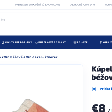
PREHLÁSENIE O POUŽITÍ SÚBOROV COOKIE
OBCHODNÉ PODMIENKY
OCHR
KUCHYNSKÉ DOPLNKY
KUPEĽŇOVÉ DOPLNKY
ROHOŽE
GARNI
 k WC béžová + WC dekel - štvorec
Kúpel
béžov
Priemerné
hodnotenie
produktu
je
€8
0,0
/
z