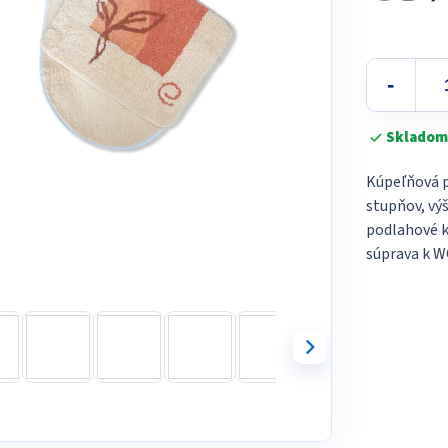
5
Jednotková
hviezdičiek.
cena:
Skladom
Kúpeľňová p
stupňov, vý
podlahové k
súprava k W