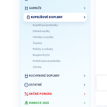
l
GARNIŽE
KUPEĽŇOVÉ DOPLNKY
Kúpeľňové predložky
Detské osušky
Uteráky a osušky
Župany
Poličky a vešiaky
Rozperné tyče
Protišmykové podložky
Závesy
KUCHYNSKÉ DOPLNKY
OSTATNÉ
AKČNÁ PONUKA
VIANOCE 2025