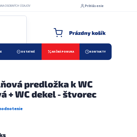
Prihlásenie
ANA OSOBNÝCH ÚDAJOV
Prázdny košík
NÁKUPNÝ KOŠÍK
ŽE
OSTATNÉ
AKČNÁ PONUKA
KONTAKTY
ňová predložka k WC
á + WC dekel - štvorec
 ks