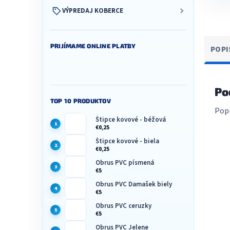
VÝPREDAJ KOBERCE
PRIJÍMAME ONLINE PLATBY
POPI
Po
TOP 10 PRODUKTOV
Popi
Štipce kovové - béžová
€0,25
Štipce kovové - biela
€0,25
Obrus PVC písmená
€5
Obrus PVC Damašek biely
€5
Obrus PVC ceruzky
€5
Obrus PVC Jelene