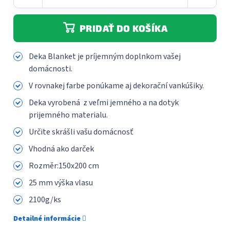
PRIDAŤ DO KOŠÍKA
Deka Blanket je príjemným doplnkom vašej
domácnosti.
V rovnakej farbe ponúkame aj dekorační vankúšiky.
Deka vyrobená z veľmi jemného a na dotyk
prijemného materialu.
Určite skrášli vašu domácnosť
Vhodná ako darček
Rozměr:150x200 cm
25 mm výška vlasu
2100g/ks
Detailné informácie