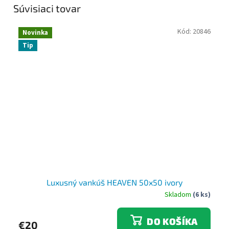
Súvisiaci tovar
Kód:
20846
Novinka
Tip
Luxusný vankúš HEAVEN 50x50 ivory
Skladom
(6 ks)
DO KOŠÍKA
€20