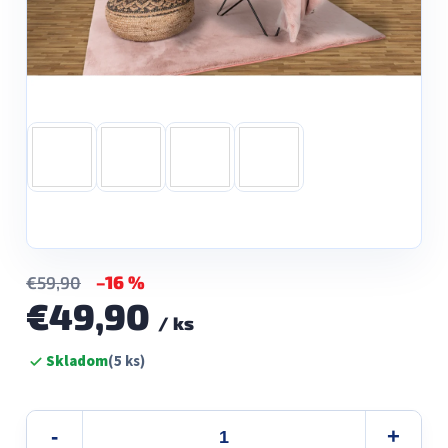
–16 %
€59,90
€49,90
/ ks
Jednotková
Skladom
(5 ks)
cena: