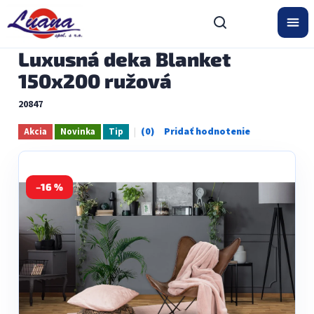
Prejsť
na
obsah
Luxusná deka Blanket
150x200 ružová
20847
Akcia
Novinka
Tip
Priemerné
hodnotenie
produktu
je
0,0
–16 %
z
5
hviezdičiek.