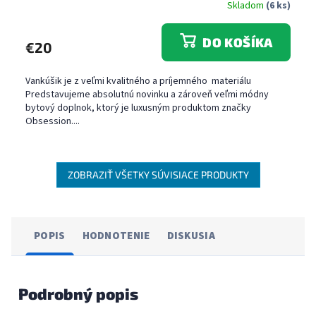
Skladom
(6 ks)
DO KOŠÍKA
€20
Vankúšik je z veľmi kvalitného a príjemného materiálu
Predstavujeme absolutnú novinku a zároveň veľmi módny
bytový doplnok, ktorý je luxusným produktom značky
Obsession....
ZOBRAZIŤ VŠETKY SÚVISIACE PRODUKTY
POPIS
HODNOTENIE
DISKUSIA
Podrobný popis