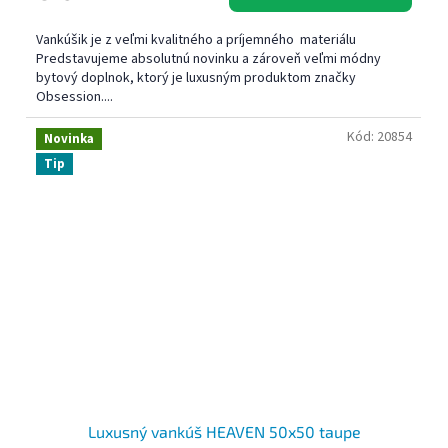
Vankúšik je z veľmi kvalitného a príjemného materiálu
Predstavujeme absolutnú novinku a zároveň veľmi módny
bytový doplnok, ktorý je luxusným produktom značky
Obsession....
Kód:
20854
Novinka
Tip
Luxusný vankúš HEAVEN 50x50 taupe