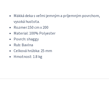
Mäkká deka s veľmi jemným a príjemným povrchom,
vysoká hustota.
Rozmer:150 cm x 200
Material: 100% Polyester
Povrch: shaggy
Rub: Bavlna
Celková hrúbka: 25 mm
Hmotnost: 1.8 kg
Z
á
p
ä
t
i