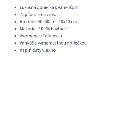
Luxusná obliečka s vankúšom.
Zapínanie na zips.
Rozmer: 40x60cm , 40x40 cm
Materiál: 100% bavlnar
Vyrobené v Taliansku
Vankúš s vymeniteľnou obliečkou.
naplň duty
vlákno
Z
á
p
ä
t
i
e