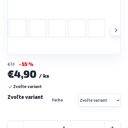
–55 %
€11
€4,90
/ ks
Jednotková
Zvoľte variant
cena:
Farba