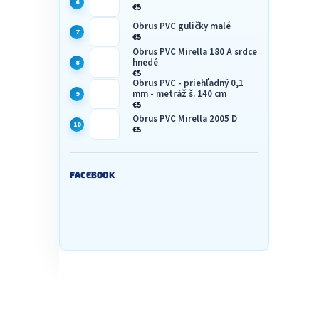
€5
Obrus PVC guličky malé
€5
Obrus PVC Mirella 180 A srdce
hnedé
€5
Obrus PVC - priehľadný 0,1
mm - metráž š. 140 cm
€5
Obrus PVC Mirella 2005 D
€5
FACEBOOK
Z
á
p
ä