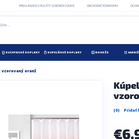
PREHLÁSENIE O POUŽITÍ SÚBOROV COOKIE
OBCHODNÉ PODMIENKY
OCHR
KUCHYNSKÉ DOPLNKY
KUPEĽŇOVÉ DOPLNKY
ROHOŽE
GARNI
 vzorovaný oranž
Kúpel
vzoro
Priemerné
hodnotenie
produktu
je
€6,
0,0
z