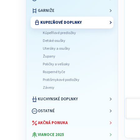
l
GARNIŽE
KUPEĽŇOVÉ DOPLNKY
Kúpeľňové predložky
Detské osušky
Uteráky a osušky
Župany
Poličky a vešiaky
Rozperné tyče
Protišmykové podložky
Závesy
KUCHYNSKÉ DOPLNKY
OSTATNÉ
AKČNÁ PONUKA
VIANOCE 2025