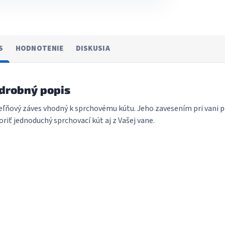
S
HODNOTENIE
DISKUSIA
drobný popis
ľňový záves vhodný k sprchovému kútu. Jeho zavesením pri vani 
oriť jednoduchý sprchovací kút aj z Vašej vane.