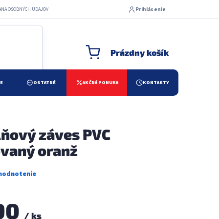
Prihlásenie
ANA OSOBNÝCH ÚDAJOV
Prázdny košík
NÁKUPNÝ KOŠÍK
ŽE
OSTATNÉ
AKČNÁ PONUKA
KONTAKTY
ňový záves PVC
vaný oranž
90
/ ks