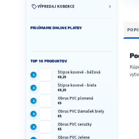
VÝPREDAJ KOBERCE
PRIJÍMAME ONLINE PLATBY
POPI
Po
TOP 10 PRODUKTOV
Kúpe
Štipce kovové - béžová
vytv
€0,25
Štipce kovové - biela
€0,25
Obrus PVC písmená
€5
Obrus PVC Damašek biely
€5
Obrus PVC ceruzky
€5
Obrus PVC Jelene