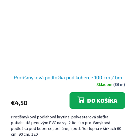
Protišmyková podložka pod koberce 100 cm / bm
Skladom
(36 m)
DO KOŠÍKA
€4,50
Protišmyková podlahová krytina: polyesterová sieťka
potiahnutá penovým PVC na využitie ako protišmyková
podložka pod koberce, behúne, apod. Dostupná v šírkach 60
cm, 90 cm, 120...