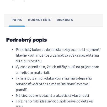
POPIS
HODNOTENIE
DISKUSIA
Podrobný popis
Praktický koberec do detskej izby ocenia tí najmenší
hlavne kvôli možnosti zahrať sa vďaka nápaditému
dizajnu s cestou.
Vy zase oceníte to, že ich nôžky budú na príjemnom
a hrejivom materiáli.
Tým je polyamid, vďaka ktorému má vylepšenú
odolnosť voči oteru a má veľmi dobrú tvarovú
pamäť.
Má tiež dobré izolačné a akustické vlastnosti.
To z neho robí ideálny doplnok práve do detskej
izby.