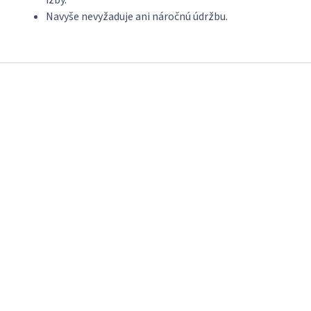
Navyše nevyžaduje ani náročnú údržbu.
Z
á
p
ä
t
i
e