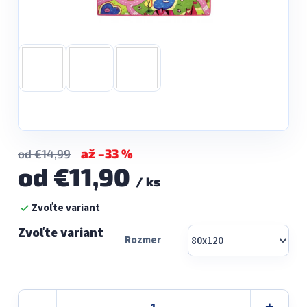
až –33 %
od €14,99
od
€11,90
/ ks
Jednotková
Zvoľte variant
cena:
Rozmer