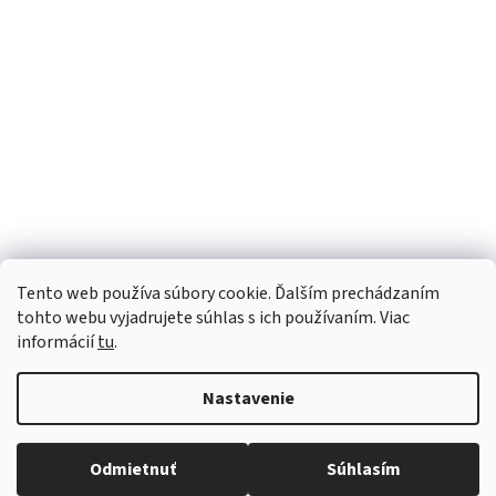
Tento web používa súbory cookie. Ďalším prechádzaním
tohto webu vyjadrujete súhlas s ich používaním. Viac
informácií
tu
.
Nastavenie
Vytvoril Shoptet
Robíme všetko pre to, aby sme vaše objednávky doručili
Odmietnuť
Súhlasím
Copyright 2026
Luana e-shop
. Všetky práva vyhradené.
čo najskôr. Ospravedlňujeme sa za prípadné oneskorenie
a ďakujeme za pochopenie.