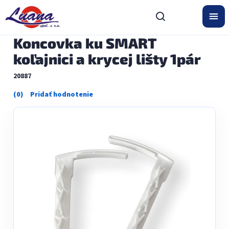
Prejsť
na
obsah
Koncovka ku SMART
koľajnici a krycej lišty 1pár
20887
Priemerné
hodnotenie
produktu
je
0,0
z
5
hviezdičiek.