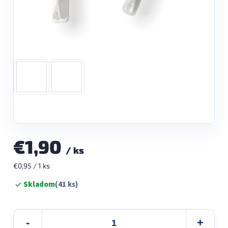
€1,90
/ ks
Jednotková
€0,95 / 1 ks
cena:
Skladom
(41 ks)