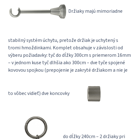
Držiaky majú mimoriadne
stabilný systém úchytu, pretože držiak je uchytený s
tromi hmoždinkami. Komplet obsahuje v závislosti od
výberu požiadavky: tyč do dĺžky 300cm s priemerom 16mm
– v jednom kuse tyč dlhšia ako 300cm – dve tyče spojené
kovovou spojkou (prepojenie je zakryté držiakom a nie je
to vôbec vidieť) dve koncovky
do dĺžky 240cm – 2 držiaky pri