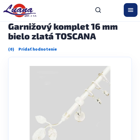
Prejsť
na
obsah
Garnižový komplet 16 mm
bielo zlatá TOSCANA
Priemerné
hodnotenie
produktu
je
0,0
z
5
hviezdičiek.