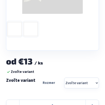
od
€13
/ ks
Jednotková
Zvoľte variant
cena:
Rozmer