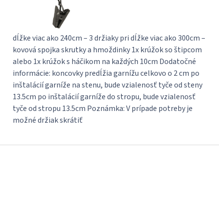
dĺžke viac ako 240cm – 3 držiaky pri dĺžke viac ako 300cm –
kovová spojka skrutky a hmoždinky 1x krúžok so štipcom
alebo 1x krúžok s háčikom na každých 10cm Dodatočné
informácie: koncovky predĺžia garnížu celkovo o 2 cm po
inštalácií garníže na stenu, bude vzialenosť tyče od steny
13.5cm po inštalácií garníže do stropu, bude vzialenosť
tyče od stropu 13.5cm Poznámka: V prípade potreby je
možné držiak skrátiť
Z
á
p
ä
t
i
e