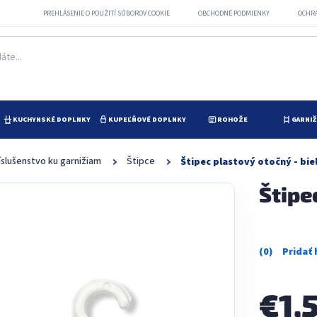
PREHLÁSENIE O POUŽITÍ SÚBOROV COOKIE
OBCHODNÉ PODMIENKY
OCHR
KUCHYNSKÉ DOPLNKY
KUPEĽŇOVÉ DOPLNKY
ROHOŽE
GARNI
íslušenstvo ku garnižiam
Štipce
Štipec plastový otočný - bie
Štipe
Priemerné
hodnotenie
produktu
je
€1,
0,0
z