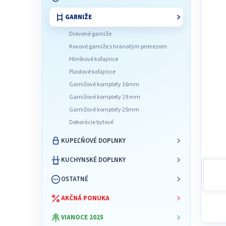
l
GARNIŽE
Drevené garniže
Kovové garniže s hranatým prierezom
Hliníkové koľajnice
Plastové koľajnice
Garnižové komplety 16mm
Garnižové komplety 19 mm
Garnižové komplety 25mm
Dekorácie bytové
KUPEĽŇOVÉ DOPLNKY
KUCHYNSKÉ DOPLNKY
OSTATNÉ
AKČNÁ PONUKA
VIANOCE 2025