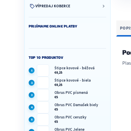
VÝPREDAJ KOBERCE
PRIJÍMAME ONLINE PLATBY
POPI
Po
TOP 10 PRODUKTOV
Plas
Štipce kovové - béžová
€0,25
Štipce kovové - biela
€0,25
Obrus PVC písmená
€5
Obrus PVC Damašek biely
€5
Obrus PVC ceruzky
€5
Obrus PVC Jelene