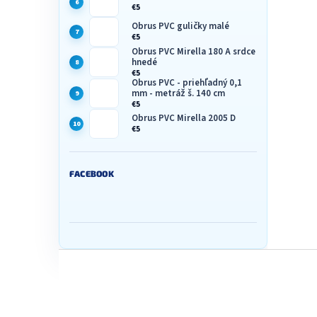
€5
Obrus PVC guličky malé
€5
Obrus PVC Mirella 180 A srdce
hnedé
€5
Obrus PVC - priehľadný 0,1
mm - metráž š. 140 cm
€5
Obrus PVC Mirella 2005 D
€5
FACEBOOK
Z
á
p
ä