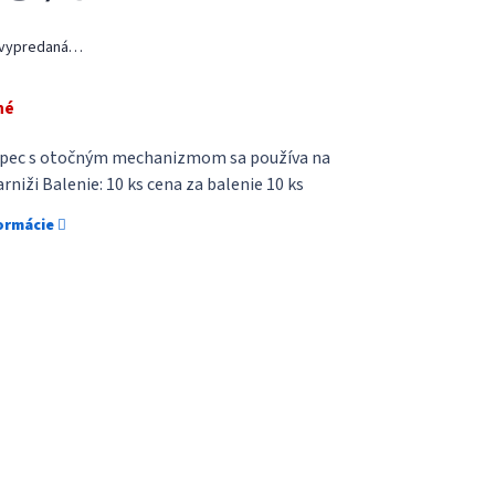
 vypredaná…
né
ipec s otočným mechanizmom sa používa na
rniži Balenie: 10 ks cena za balenie 10 ks
formácie