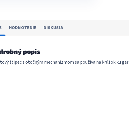
S
HODNOTENIE
DISKUSIA
drobný popis
tový štipec s otočným mechanizmom sa používa na krúžok ku garni