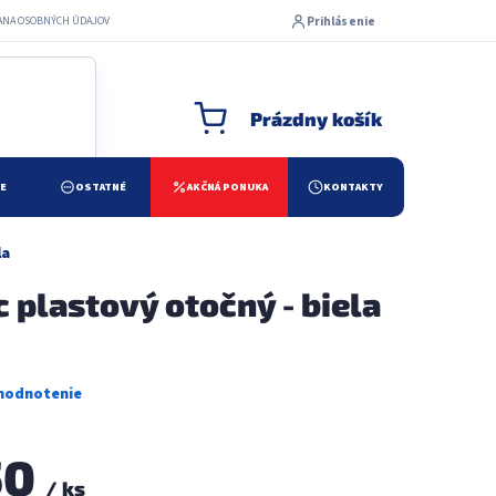
Prihlásenie
ANA OSOBNÝCH ÚDAJOV
Prázdny košík
NÁKUPNÝ KOŠÍK
ŽE
OSTATNÉ
AKČNÁ PONUKA
KONTAKTY
la
c plastový otočný - biela
50
/ ks