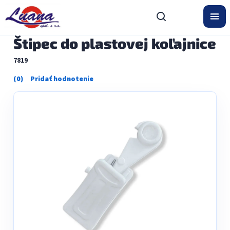
Prejsť
na
obsah
Štipec do plastovej koľajnice
7819
Priemerné
hodnotenie
produktu
je
0,0
z
5
hviezdičiek.