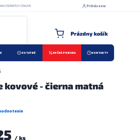
Prihlásenie
ANA OSOBNÝCH ÚDAJOV
Prázdny košík
NÁKUPNÝ KOŠÍK
ŽE
OSTATNÉ
AKČNÁ PONUKA
KONTAKTY
á
e kovové - čierna matná
25
/ ks