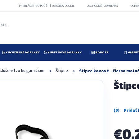
PREHLÁSENIE O POUŽITÍ SÚBOROV COOKIE
OBCHODNÉ PODMIENKY
OCHR
KUCHYNSKÉ DOPLNKY
KUPEĽŇOVÉ DOPLNKY
ROHOŽE
GARNI
íslušenstvo ku garnižiam
Štipce
Štipce kovové - čierna matn
Štipc
Priemerné
hodnotenie
produktu
je
€0,
0,0
z