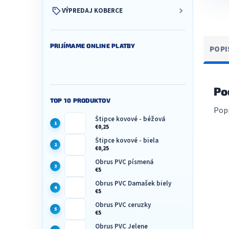
VÝPREDAJ KOBERCE
PRIJÍMAME ONLINE PLATBY
POPI
Po
TOP 10 PRODUKTOV
Popi
Štipce kovové - béžová
€0,25
Štipce kovové - biela
€0,25
Obrus PVC písmená
€5
Obrus PVC Damašek biely
€5
Obrus PVC ceruzky
€5
Obrus PVC Jelene