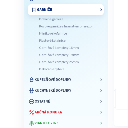
l
GARNIŽE
Drevené garniže
Kovové garniže s hranatým prierezom
Hliníkové koľajnice
Plastové koľajnice
Garnižové komplety 16mm
Garnižové komplety 19 mm
Garnižové komplety 25mm
Dekorácie bytové
KUPEĽŇOVÉ DOPLNKY
KUCHYNSKÉ DOPLNKY
OSTATNÉ
AKČNÁ PONUKA
VIANOCE 2025