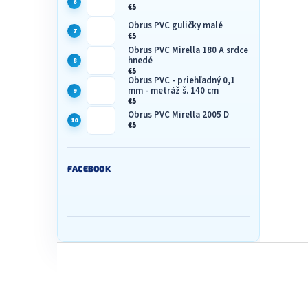
€5
Obrus PVC guličky malé
€5
Obrus PVC Mirella 180 A srdce
hnedé
€5
Obrus PVC - priehľadný 0,1
mm - metráž š. 140 cm
€5
Obrus PVC Mirella 2005 D
€5
FACEBOOK
Z
á
p
ä