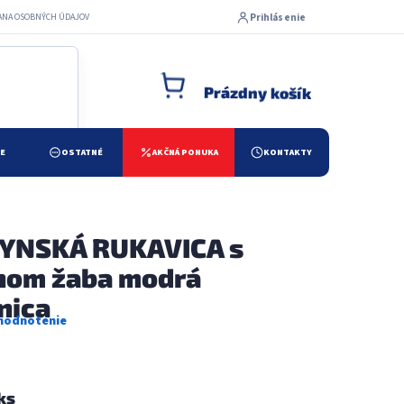
Prihlásenie
ANA OSOBNÝCH ÚDAJOV
Prázdny košík
NÁKUPNÝ KOŠÍK
ŽE
OSTATNÉ
AKČNÁ PONUKA
KONTAKTY
YNSKÁ RUKAVICA s
nom žaba modrá
nica
ks