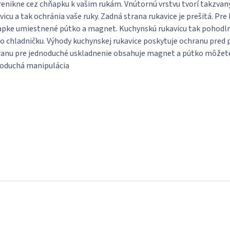
enikne cez chňapku k vašim rukám. Vnútornú vrstvu tvorí takzvaný
vicu a tak ochránia vaše ruky. Zadná strana rukavice je prešitá. Pre
pke umiestnené pútko a magnet. Kuchynskú rukavicu tak pohodlne 
o chladničku. Výhody kuchynskej rukavice poskytuje ochranu pred 
anu pre jednoduché uskladnenie obsahuje magnet a pútko môžete 
oduchá manipulácia