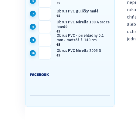
nepr
€5
ruka
Obrus PVC guličky malé
chňa
€5
Obrus PVC Mirella 180 A srdce
aleb
hnedé
ochr
€5
Obrus PVC - priehľadný 0,1
jedn
mm - metráž š. 140 cm
€5
Obrus PVC Mirella 2005 D
€5
FACEBOOK
Z
á
p
ä