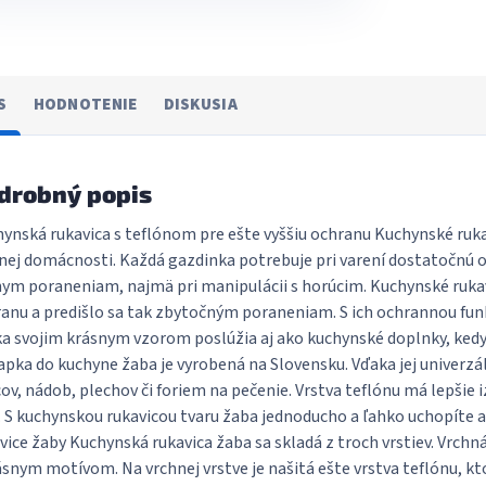
S
HODNOTENIE
DISKUSIA
drobný popis
ynská rukavica s teflónom pre ešte vyššiu ochranu Kuchynské ru
nej domácnosti. Každá gazdinka potrebuje pri varení dostatočnú 
ym poraneniam, najmä pri manipulácii s horúcim. Kuchynské rukav
anu a predišlo sa tak zbytočným poraneniam. S ich ochrannou fun
a svojim krásnym vzorom poslúžia aj ako kuchynské doplnky, kedy s
pka do kuchyne žaba je vyrobená na Slovensku. Vďaka jej univerz
ov, nádob, plechov či foriem na pečenie. Vrstva teflónu má lepšie i
. S kuchynskou rukavicou tvaru žaba jednoducho a ľahko uchopíte a
vice žaby Kuchynská rukavica žaba sa skladá z troch vrstiev. Vrchn
ásnym motívom. Na vrchnej vrstve je našitá ešte vrstva teflónu, k