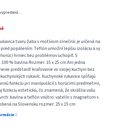
 vypredaná…
né
ukavica tvaru žaba s motívom slnečníc je určená na
 pred popálením. Teflón umožní lepšiu izoláciu a vy
horúci hrniec bez problémov uchopiť. S
100 % bavlna Rozmer: 15 x 25 cm Ani jedna
nevie predstaviť kraľovanie vo svojej kuchyni bez
 kuchynských rukavíc. Kuchynské rukavice spĺňajú
annú funkciu pri manipulácií s horúcimi predmetmi,
aj funkciu estetickú, čo znamená, že skrášlia vašu
vrch: bavlna a teflón vnútro: vatelín s magnetom s
bená na Slovensku rozmer: 25 x 15 cm
formácie