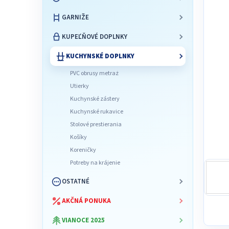
l
GARNIŽE
KUPEĽŇOVÉ DOPLNKY
KUCHYNSKÉ DOPLNKY
PVC obrusy metraż
Utierky
Kuchynské zástery
Kuchynské rukavice
Stolové prestierania
Košíky
Koreničky
Potreby na krájenie
OSTATNÉ
AKČNÁ PONUKA
VIANOCE 2025