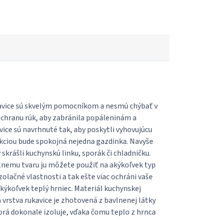
kavice sú skvelým pomocníkom a nesmú chýbať v
ochranu rúk, aby zabránila popáleninám a
ice sú navrhnuté tak, aby poskytli vyhovujúcu
kciou bude spokojná nejedna gazdinka. Navyše
krášli kuchynskú linku, sporák či chladničku.
álnemu tvaru ju môžete použiť na akýkoľvek typ
zolačné vlastnosti a tak ešte viac ochráni vaše
kýkoľvek teplý hrniec. Materiál kuchynskej
á vrstva rukavice je zhotovená z bavlnenej látky
torá dokonale izoluje, vďaka čomu teplo z hrnca