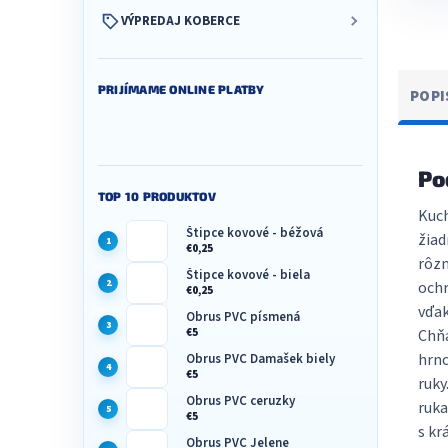
VÝPREDAJ KOBERCE
PRIJÍMAME ONLINE PLATBY
POPI
Po
TOP 10 PRODUKTOV
Kuch
Štipce kovové - béžová
žiad
€0,25
rôzn
Štipce kovové - biela
ochr
€0,25
vďak
Obrus PVC písmená
Chňa
€5
hrnc
Obrus PVC Damašek biely
€5
ruky
Obrus PVC ceruzky
ruka
€5
s kr
Obrus PVC Jelene