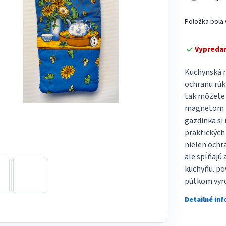
5
Jednotková
hviezdičiek.
Položka bola
cena:
Vypreda
Kuchynská r
ochranu rúk
tak môžete 
magnetom . 
gazdinka si 
praktických
nielen ochr
ale spĺňajú 
kuchyňu. po
pútkom vyro
Detailné in