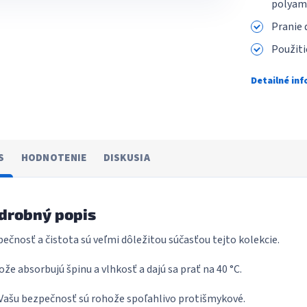
polyam
Pranie 
Použiti
Detailné in
S
HODNOTENIE
DISKUSIA
drobný popis
ečnosť a čistota sú veľmi dôležitou súčasťou tejto kolekcie.
že absorbujú špinu a vlhkosť a dajú sa prať na 40 °C.
Vašu bezpečnosť sú rohože spoľahlivo protišmykové.