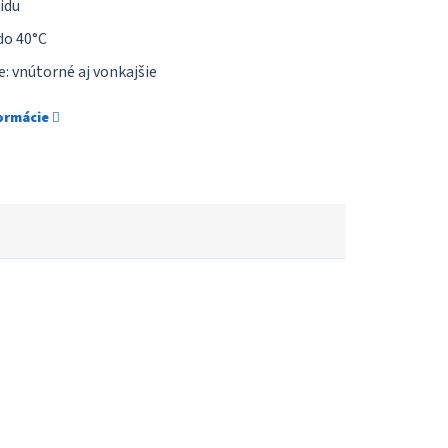
idu
do 40°C
e: vnútorné aj vonkajšie
formácie