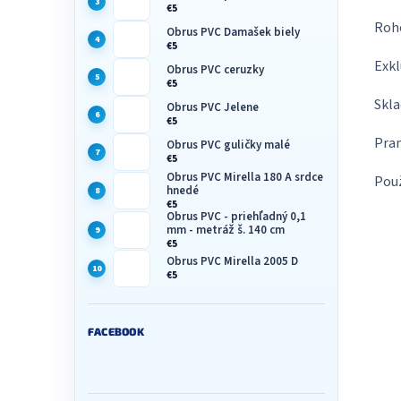
€5
Roho
Obrus PVC Damašek biely
€5
Exkl
Obrus PVC ceruzky
€5
Skla
Obrus PVC Jelene
€5
Pran
Obrus PVC guličky malé
€5
Obrus PVC Mirella 180 A srdce
Použ
hnedé
€5
Obrus PVC - priehľadný 0,1
mm - metráž š. 140 cm
€5
Obrus PVC Mirella 2005 D
€5
FACEBOOK