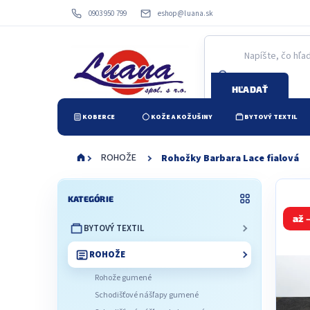
Prejsť
0903 950 799
eshop@luana.sk
na
obsah
HĽADAŤ
KOBERCE
KOŽE A KOŽUŠINY
BYTOVÝ TEXTIL
ROHOŽE
Rohožky Barbara Lace fialová
B
Preskočiť
o
KATEGÓRIE
kategórie
č
až 
BYTOVÝ TEXTIL
n
ý
ROHOŽE
p
a
Rohože gumené
n
Schodišťové nášľapy gumené
e