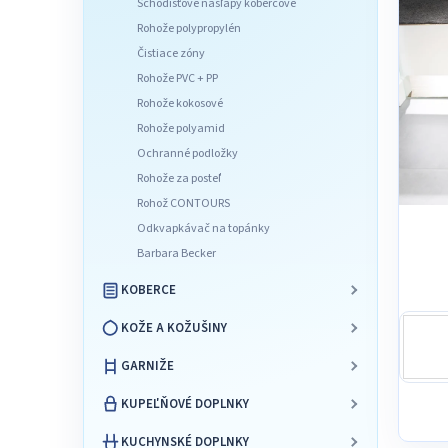
Schodišťové nášľapy kobercové
l
Rohože polypropylén
Čistiace zóny
Rohože PVC + PP
Rohože kokosové
Rohože polyamid
Ochranné podložky
Rohože za posteľ
Rohož CONTOURS
Odkvapkávač na topánky
Barbara Becker
KOBERCE
KOŽE A KOŽUŠINY
GARNIŽE
KUPEĽŇOVÉ DOPLNKY
KUCHYNSKÉ DOPLNKY