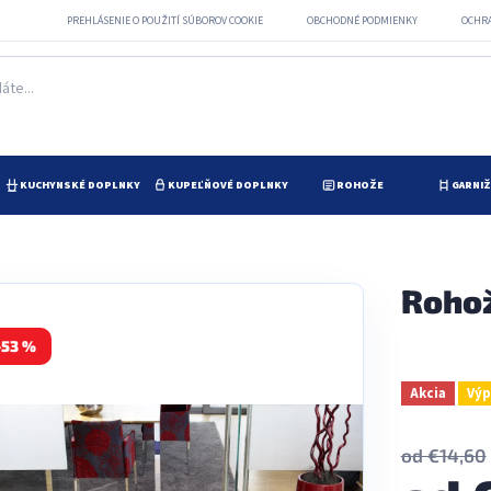
PREHLÁSENIE O POUŽITÍ SÚBOROV COOKIE
OBCHODNÉ PODMIENKY
OCHR
KUCHYNSKÉ DOPLNKY
KUPEĽŇOVÉ DOPLNKY
ROHOŽE
GARNI
Rohož
–53 %
Akcia
Výp
od €14,60