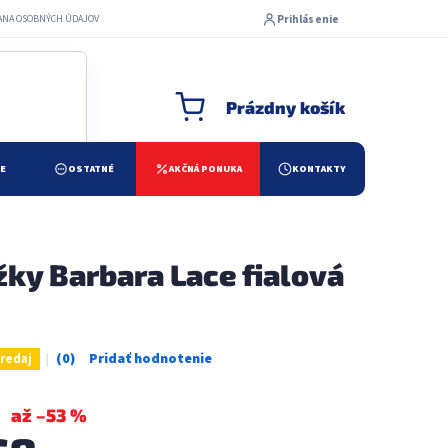
Prihlásenie
ANA OSOBNÝCH ÚDAJOV
Prázdny košík
NÁKUPNÝ KOŠÍK
ŽE
OSTATNÉ
AKČNÁ PONUKA
KONTAKTY
ky Barbara Lace fialová
redaj
Priemerné
hodnotenie
produktu
až –53 %
je
0,0
z