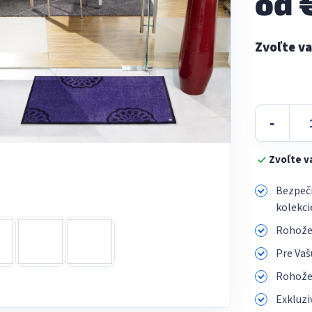
od
Jednotková
cena:
Zvoľte v
Bezpečn
kolekci
Rohože 
Pre Vaš
Rohože 
Exkluzi