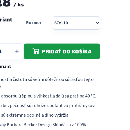
€8
/ ks
5
hviezdičiek.
Rozmer
PRIDAŤ DO KOŠÍKA
ariant
osť a čistota sú veľmi dôležitou súčasťou tejto
e.
absorbujú špinu a vlhkosť a dajú sa prať na 40 °C.
u bezpečnosť sú rohože spoľahlivo protišmykové.
sú extrémne odolné a dlho vydržia.
vný Barbara Becker Design Skladá sa z 100%