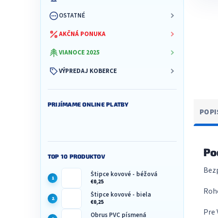
OSTATNÉ
AKČNÁ PONUKA
VIANOCE 2025
VÝPREDAJ KOBERCE
PRIJÍMAME ONLINE PLATBY
POPI
Po
TOP 10 PRODUKTOV
Bezp
Štipce kovové - béžová
€0,25
Roho
Štipce kovové - biela
€0,25
Pre 
Obrus PVC písmená