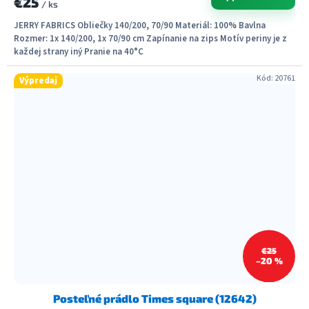
€25
/ ks
JERRY FABRICS Obliečky 140/200, 70/90 Materiál: 100% Bavlna
Rozmer: 1x 140/200, 1x 70/90 cm Zapínanie na zips Motív periny je z
každej strany iný Pranie na 40°C
Kód:
20761
Výpredaj
€25
–20 %
Posteľné prádlo Times square (12642)