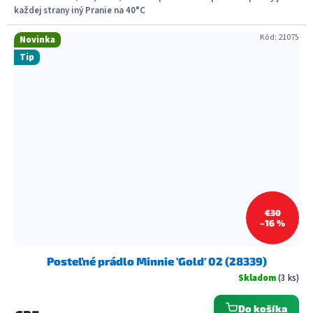
každej strany iný Pranie na 40°C
Kód:
21075
Novinka
Tip
€30
–16 %
Posteľné prádlo Minnie 'Gold' 02 (28339)
Skladom
(3 ks)
Do košíka