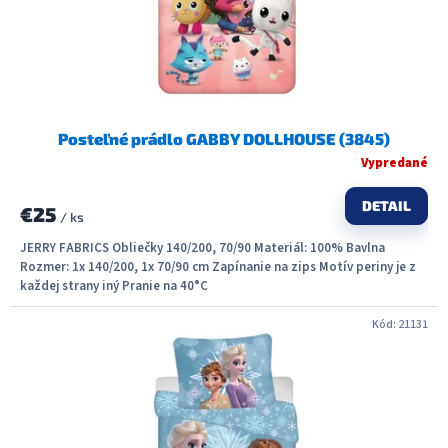
u
k
t
o
v
Posteľné prádlo GABBY DOLLHOUSE (3845)
Vypredané
DETAIL
€25
/ ks
JERRY FABRICS Obliečky 140/200, 70/90 Materiál: 100% Bavlna
Rozmer: 1x 140/200, 1x 70/90 cm Zapínanie na zips Motív periny je z
každej strany iný Pranie na 40°C
Kód:
21131