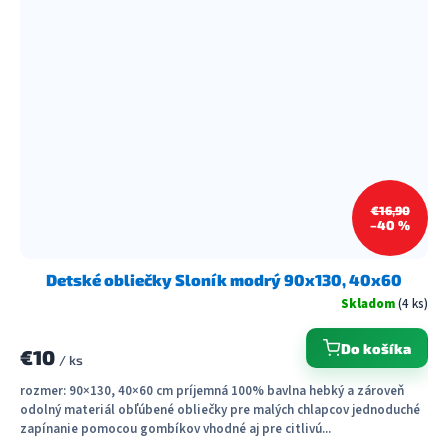
€16,90
–40 %
Detské obliečky Sloník modrý 90x130, 40x60
Skladom
(4 ks)
Do košíka
€10
/ ks
rozmer: 90×130, 40×60 cm príjemná 100% bavlna hebký a zároveň
odolný materiál obľúbené obliečky pre malých chlapcov jednoduché
zapínanie pomocou gombíkov vhodné aj pre citlivú...