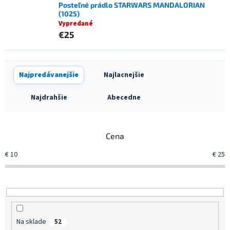
Posteľné prádlo STARWARS MANDALORIAN
(1025)
Vypredané
€25
R
Najpredávanejšie
Najlacnejšie
a
d
Najdrahšie
Abecedne
e
n
i
Cena
e
p
€
10
€
25
r
o
d
u
k
t
Na sklade
52
o