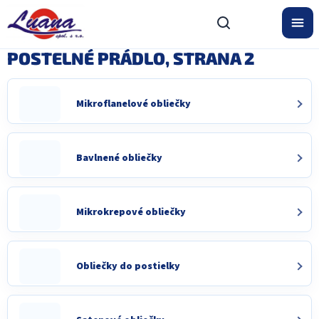
Prejsť
na
obsah
POSTELNÉ PRÁDLO
, STRANA 2
Mikroflanelové obliečky
Bavlnené obliečky
Mikrokrepové obliečky
Obliečky do postielky