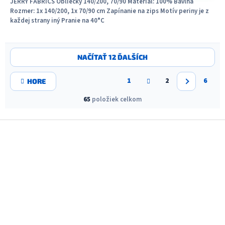
JERRY FABRICS Obliečky 140/200, 70/90 Materiál: 100% Bavlna
Rozmer: 1x 140/200, 1x 70/90 cm Zapínanie na zips Motív periny je z
každej strany iný Pranie na 40°C
O
NAČÍTAŤ 12 ĎALŠÍCH
v
l
S
á
1
2
6
HORE
t
d
r
a
65
položiek celkom
á
c
n
i
k
Z
o
e
á
v
p
a
p
r
n
v
ä
i
k
t
e
y
i
v
e
ý
p
i
s