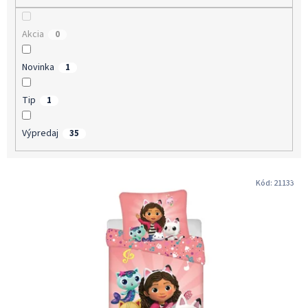
v
Akcia
0
Novinka
1
Tip
1
Výpredaj
35
V
Kód:
21133
ý
p
i
s
p
r
o
d