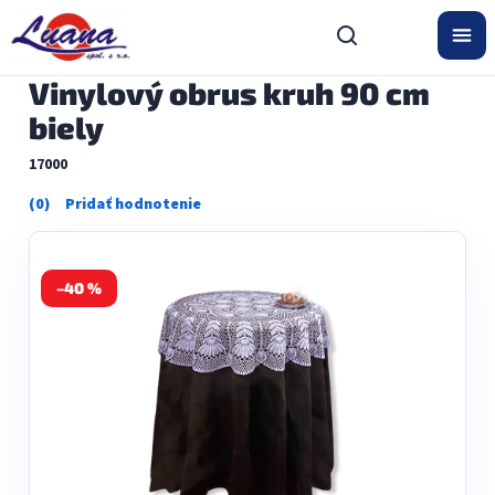
Prejsť
na
obsah
Vinylový obrus kruh 90 cm
biely
17000
Priemerné
hodnotenie
produktu
je
0,0
–40 %
z
5
hviezdičiek.