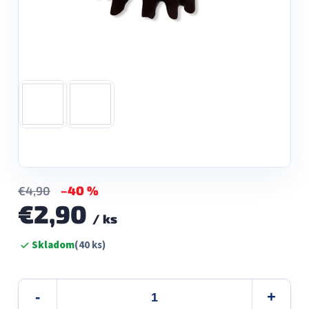
–40 %
€4,90
€2,90
/ ks
Jednotková
Skladom
(40 ks)
cena: