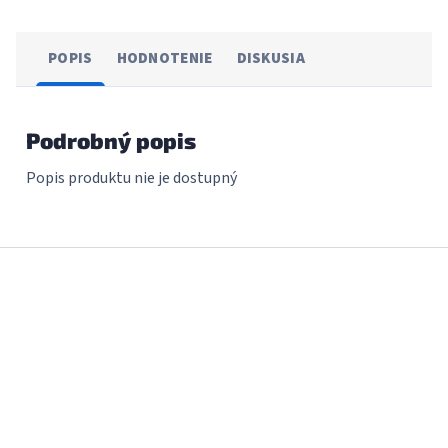
POPIS
HODNOTENIE
DISKUSIA
Podrobný popis
Popis produktu nie je dostupný
Z
á
p
ä
t
i
e