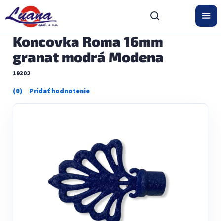
Prejsť
na
obsah
Koncovka Roma 16mm
granat modrá Modena
19302
Priemerné
hodnotenie
produktu
je
0,0
z
5
hviezdičiek.