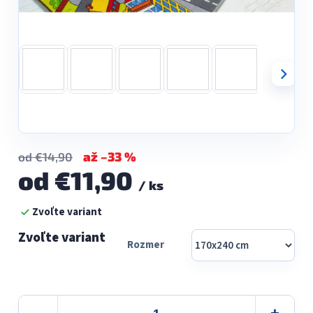
až –33 %
od €14,90
od
€11,90
/ ks
Jednotková
Zvoľte variant
cena:
Rozmer