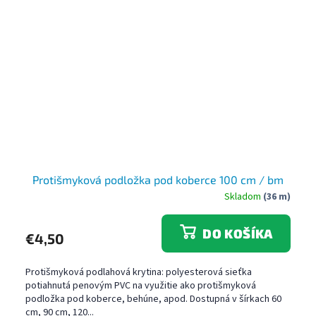
Protišmyková podložka pod koberce 100 cm / bm
Skladom
(36 m)
DO KOŠÍKA
€4,50
Protišmyková podlahová krytina: polyesterová sieťka
potiahnutá penovým PVC na využitie ako protišmyková
podložka pod koberce, behúne, apod. Dostupná v šírkach 60
cm, 90 cm, 120...