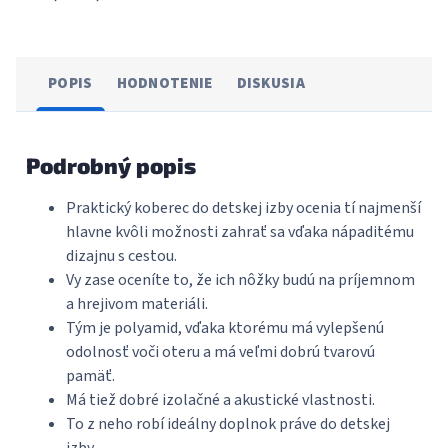
POPIS
HODNOTENIE
DISKUSIA
Podrobný popis
Praktický koberec do detskej izby ocenia tí najmenší
hlavne kvôli možnosti zahrať sa vďaka nápaditému
dizajnu s cestou.
Vy zase oceníte to, že ich nôžky budú na príjemnom
a hrejivom materiáli.
Tým je polyamid, vďaka ktorému má vylepšenú
odolnosť voči oteru a má veľmi dobrú tvarovú
pamäť.
Má tiež dobré izolačné a akustické vlastnosti.
To z neho robí ideálny doplnok práve do detskej
izby.