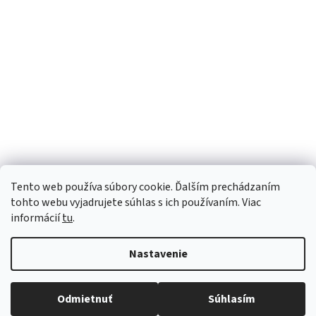
Tento web používa súbory cookie. Ďalším prechádzaním
tohto webu vyjadrujete súhlas s ich používaním. Viac
informácií
tu
.
Nastavenie
Vytvoril Shoptet
Robíme všetko pre to, aby sme vaše objednávky doručili
Odmietnuť
Súhlasím
Copyright 2026
Luana e-shop
. Všetky práva vyhradené.
čo najskôr. Ospravedlňujeme sa za prípadné oneskorenie
a ďakujeme za pochopenie.