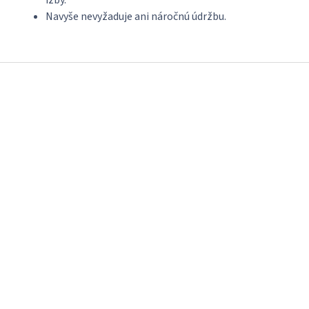
Navyše nevyžaduje ani náročnú údržbu.
Z
á
p
ä
t
i
e