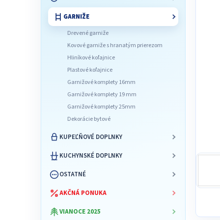
l
GARNIŽE
Drevené garniže
Kovové garniže s hranatým prierezom
Hliníkové koľajnice
Plastové koľajnice
Garnižové komplety 16mm
Garnižové komplety 19 mm
Garnižové komplety 25mm
Dekorácie bytové
KUPEĽŇOVÉ DOPLNKY
KUCHYNSKÉ DOPLNKY
OSTATNÉ
AKČNÁ PONUKA
VIANOCE 2025