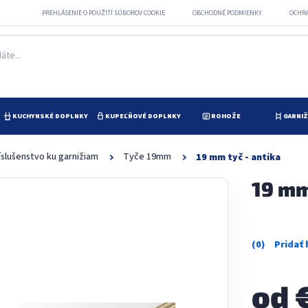
PREHLÁSENIE O POUŽITÍ SÚBOROV COOKIE
OBCHODNÉ PODMIENKY
OCHR
KUCHYNSKÉ DOPLNKY
KUPEĽŇOVÉ DOPLNKY
ROHOŽE
GARNI
íslušenstvo ku garnižiam
Tyče 19mm
19 mm tyč - antika
19 mm
Priemerné
hodnotenie
produktu
je
od
0,0
z