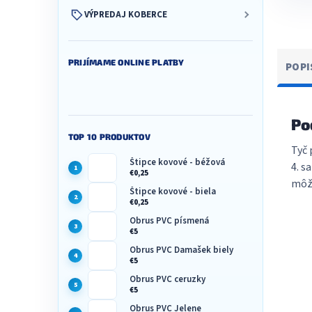
VÝPREDAJ KOBERCE
PRIJÍMAME ONLINE PLATBY
POPI
Po
TOP 10 PRODUKTOV
Tyč 
Štipce kovové - béžová
4. s
€0,25
môž
Štipce kovové - biela
€0,25
Obrus PVC písmená
€5
Obrus PVC Damašek biely
€5
Obrus PVC ceruzky
€5
Obrus PVC Jelene