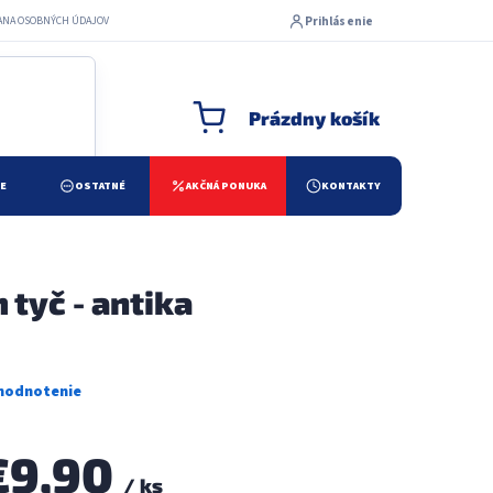
Prihlásenie
ANA OSOBNÝCH ÚDAJOV
Prázdny košík
NÁKUPNÝ KOŠÍK
ŽE
OSTATNÉ
AKČNÁ PONUKA
KONTAKTY
 tyč - antika
€9,90
/ ks