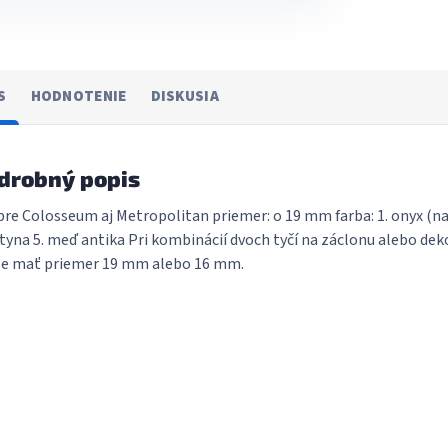
S
HODNOTENIE
DISKUSIA
drobný popis
pre Colosseum aj Metropolitan priemer: o 19 mm farba: 1. onyx (na
atyna 5. meď antika Pri kombinácií dvoch tyčí na záclonu alebo d
e mať priemer 19 mm alebo 16 mm.