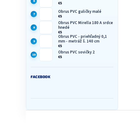
€5
Obrus PVC guličky malé
€5
Obrus PVC Mirella 180 A srdce
hnedé
€5
Obrus PVC - priehľadný 0,1
mm - metráž š. 140 cm
€5
Obrus PVC sovičky 2
€5
FACEBOOK
Z
á
p
ä