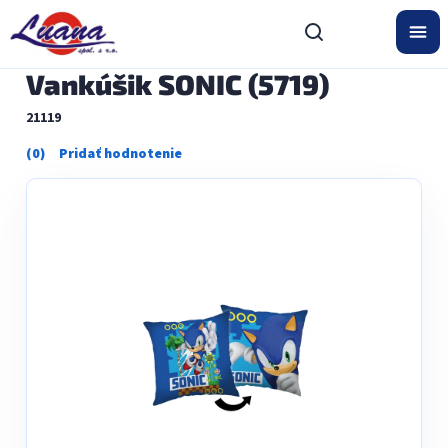
Prejsť
na
obsah
Vankúšik SONIC (5719)
21119
Priemerné
hodnotenie
produktu
je
0,0
z
5
hviezdičiek.