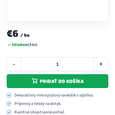
€6
/ ks
Jednotková
Skladom
(9 ks)
cena:
PRIDAŤ DO KOŠÍKA
Dekoratívny mikroplyšový vankúšik s výplňou
Príjemný a hebký na dotyk.
Kvalitná obojstranná potlač.