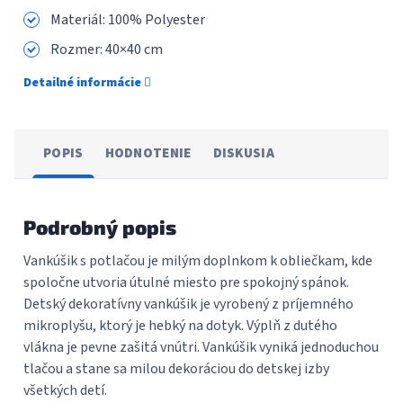
Materiál: 100% Polyester
Rozmer: 40×40 cm
Detailné informácie
POPIS
HODNOTENIE
DISKUSIA
Podrobný popis
Vankúšik s potlačou je milým doplnkom k obliečkam, kde
spoločne utvoria útulné miesto pre spokojný spánok.
Detský dekoratívny vankúšik je vyrobený z príjemného
mikroplyšu, ktorý je hebký na dotyk. Výplň z dutého
vlákna je pevne zašitá vnútri. Vankúšik vyniká jednoduchou
tlačou a stane sa milou dekoráciou do detskej izby
všetkých detí.