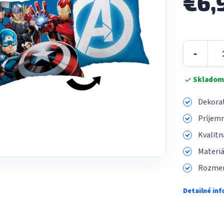
€6,
Jednotková
cena:
Skladom
Dekorat
Príjemn
Kvalitn
Materiá
Rozmer
Detailné in