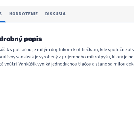
S
HODNOTENIE
DISKUSIA
drobný popis
úšik s potlačou je milým doplnkom k obliečkam, kde spoločne utv
ratívny vankúšik je vyrobený z príjemného mikrolpyšu, ktorý je he
tá vnútri. Vankúšik vyniká jednoduchou tlačou a stane sa milou deko