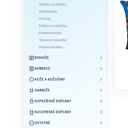
l
Sedáky na stoličky
Prestieradlá
Prehozy
Poťahy na sedačky
Postelné prádlo
Tesnenie zvieratko
Plážové lehátka
ROHOŽE
KOBERCE
KOŽE A KOŽUŠINY
GARNIŽE
KUPEĽŇOVÉ DOPLNKY
KUCHYNSKÉ DOPLNKY
OSTATNÉ