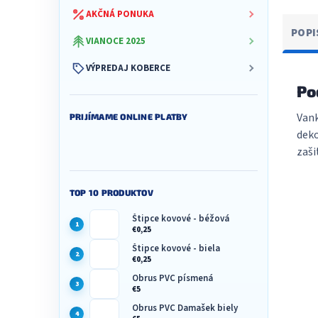
AKČNÁ PONUKA
POPI
VIANOCE 2025
VÝPREDAJ KOBERCE
Po
Vank
PRIJÍMAME ONLINE PLATBY
deko
zaši
TOP 10 PRODUKTOV
Štipce kovové - béžová
€0,25
Štipce kovové - biela
€0,25
Obrus PVC písmená
€5
Obrus PVC Damašek biely