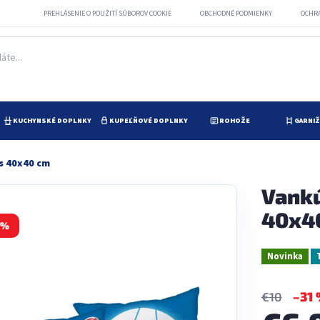
PREHLÁSENIE O POUŽITÍ SÚBOROV COOKIE
OBCHODNÉ PODMIENKY
OCHR
KUCHYNSKÉ DOPLNKY
KUPEĽŇOVÉ DOPLNKY
ROHOŽE
GARNI
s 40x40 cm
Vank
40x4
 %
Novinka
–31
€10