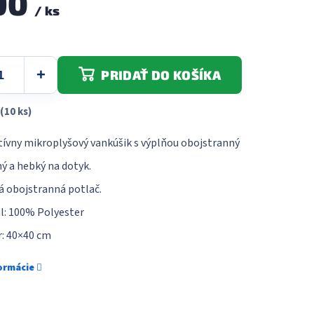
90
5
/ ks
hviezdičiek.
PRIDAŤ DO KOŠÍKA
(10 ks)
ívny mikroplyšový vankúšik s výplňou obojstranný
ý a hebký na dotyk.
á obojstranná potlač.
l: 100% Polyester
: 40×40 cm
formácie