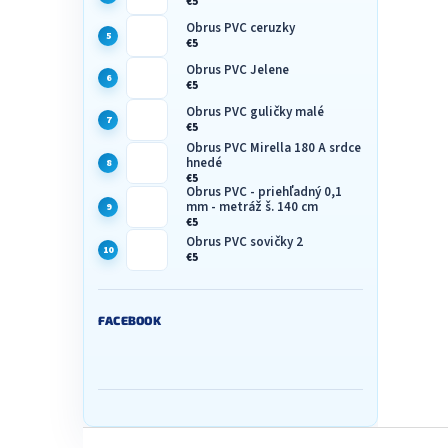
€5
Obrus PVC ceruzky
€5
Obrus PVC Jelene
€5
Obrus PVC guličky malé
€5
Obrus PVC Mirella 180 A srdce
hnedé
€5
Obrus PVC - priehľadný 0,1
mm - metráž š. 140 cm
€5
Obrus PVC sovičky 2
€5
FACEBOOK
Z