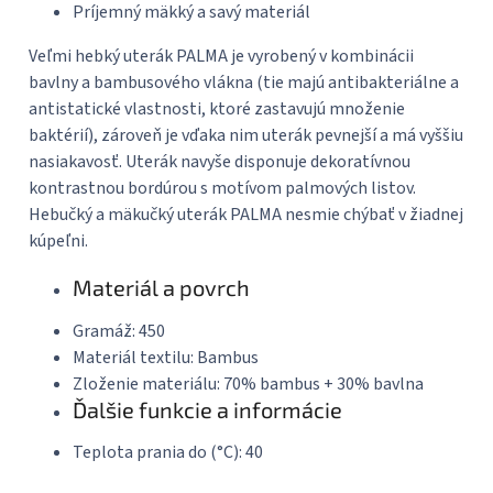
Príjemný mäkký a savý materiál
Veľmi hebký uterák PALMA je vyrobený v kombinácii
bavlny a bambusového vlákna (tie majú antibakteriálne a
antistatické vlastnosti, ktoré zastavujú množenie
baktérií), zároveň je vďaka nim uterák pevnejší a má vyššiu
nasiakavosť. Uterák navyše disponuje dekoratívnou
kontrastnou bordúrou s motívom palmových listov.
Hebučký a mäkučký uterák PALMA nesmie chýbať v žiadnej
kúpeľni.
Materiál a povrch
Gramáž:
450
Materiál textilu:
Bambus
Zloženie materiálu:
70% bambus + 30% bavlna
Ďalšie funkcie a informácie
Teplota prania do (°C):
40