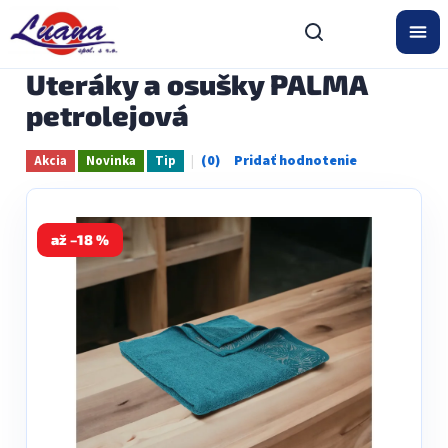
Prejsť
na
obsah
Uteráky a osušky PALMA
petrolejová
Akcia
Novinka
Tip
Priemerné
hodnotenie
produktu
je
0,0
až –18 %
z
5
hviezdičiek.