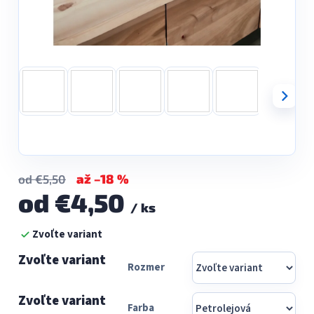
až –18 %
od €5,50
od
€4,50
/ ks
Jednotková
Zvoľte variant
cena:
Rozmer
Farba