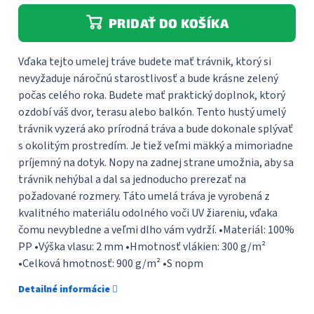
PRIDAŤ DO KOŠÍKA
Vďaka tejto umelej tráve budete mať trávnik, ktorý si
nevyžaduje náročnú starostlivosť a bude krásne zelený
počas celého roka. Budete mať praktický doplnok, ktorý
ozdobí váš dvor, terasu alebo balkón. Tento hustý umelý
trávnik vyzerá ako prírodná tráva a bude dokonale splývať
s okolitým prostredím. Je tiež veľmi mäkký a mimoriadne
príjemný na dotyk. Nopy na zadnej strane umožnia, aby sa
trávnik nehýbal a dal sa jednoducho prerezať na
požadované rozmery. Táto umelá tráva je vyrobená z
kvalitného materiálu odolného voči UV žiareniu, vďaka
čomu nevybledne a veľmi dlho vám vydrží. •Materiál: 100%
PP •Výška vlasu: 2 mm •Hmotnosť vlákien: 300 g/m²
•Celková hmotnosť: 900 g/m² •S nopm
Detailné informácie