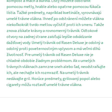
kompost a mach a burina. Listy môžete odstrániť
pomocou metly, hrable alebo opatrne pomocou fúkača
lístia. Ťažké predmety, napríklad kvetináče, vyrovnávajú
umelé trávne vlákna. Ihneď po odstránení môžete vlákna
niekoľkokrát tvrdo metlou vyčistiť proti ich smeru. Takže
znova získate krásny a rovnomerný trávnik. Odtokové
otvory na zadnej strane zaisťujú lepšie odvádzanie
dažďovej vody. Umelý trávnik od Rasen Deluxe je odolný a
odolný proti poveternostným vplyvom a má veľmi dlhú
životnosť. Pre umelý trávnik od Rasen Deluxe nie je
chladné obdobie žiadnym problémom. Ak v umelých
trávnych vláknach zamrzne sneh alebo ľad, neodstraňujte
ich, ale nechajte ich rozmraziť. Na umelý trávnik
nedávajte gril. Horúce predmety, grilovaný popol alebo
cigarety môžu roztaviť umelé trávne vlákna.
Z
á
p