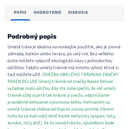
POPIS
HODNOTENIE
DISKUSIA
Podrobný popis
Umelá tráva je ideálna na vonkajšie použitie, ako je zimná
záhrada, balkón alebo terasa, po celý rok. Bez veľkého
úsilia môžete vykúzliť ekologickú oázu s jednoduchou
údržbou. Takýto umelý trávnik má mnoho výhod. ktoré si
tiež môžete užiť.
ÚDRŽBA UMELÉHO TRÁVNIKA ZNAČKY
RASEN DELUXE Umelý trávnik od značky Rasen Deluxe
vyžaduje malú údržbu. Aby ste zabezpečili, že váš umelý
trávnik vždy vyzerá tak krásne a sviežo, odporúčame
pravidelné kefovanie nylonovou kefou. Kefovaním sa
umelé trávové vlákna udržujú vo zvislej polohe. Okrem
toho by sa mali odstrániť hrubé nečistoty (papier, listy,
konáre, listy atď.). Ak to neodstránite, výsledkom bude