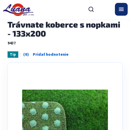
Prejsť
na
obsah
Trávnate koberce s nopkami
- 133x200
9437
Tip
Priemerné
hodnotenie
produktu
je
0,0
z
5
hviezdičiek.