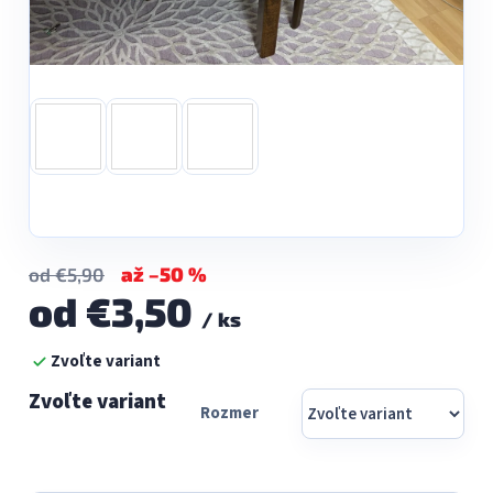
až –50 %
od €5,90
od
€3,50
/ ks
Jednotková
Zvoľte variant
cena:
Rozmer