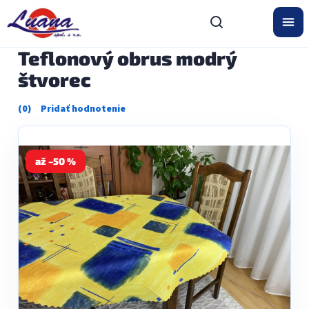
Prejsť
na
obsah
Teflonový obrus modrý
štvorec
Priemerné
hodnotenie
produktu
je
0,0
až –50 %
z
5
hviezdičiek.