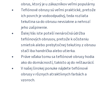
obrus, ktorý je u zákazníkov veľmi populárny.
Teflónové obrusy sú veľmi praktické, pretože
ich povrch je vodoodpudivý, teda rozliata
tekutina sa do obrusu nevsiakne a nehrozí
jeho zašpinenie.
Ďalej Vás iste poteší nenáročná údržba
teflónových obrusov, pretože k očisteniu
smietok alebo prebytočnej tekutiny z obrusu
stačí iba handrička alebo utierka.
Práve vďaka tomu sa teflónové obrusy hodia
ako do domácností, takisto aj do reštaurácií.
V našej širokej ponuke nájdete teflónové
obrusy v rôznych atraktívnych farbách a
vzoroch.