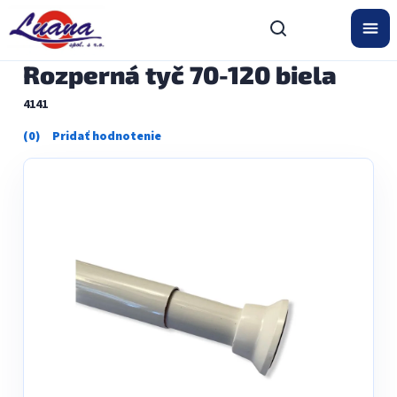
Prejsť
na
obsah
Rozperná tyč 70-120 biela
4141
Priemerné
hodnotenie
produktu
je
0,0
z
5
hviezdičiek.