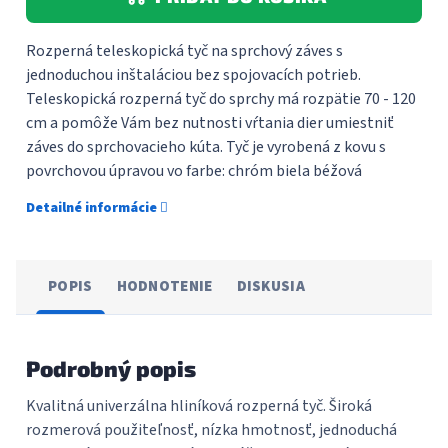
Rozperná teleskopická tyč na sprchový záves s
jednoduchou inštaláciou bez spojovacích potrieb.
Teleskopická rozperná tyč do sprchy má rozpätie 70 - 120
cm a pomôže Vám bez nutnosti vŕtania dier umiestniť
záves do sprchovacieho kúta. Tyč je vyrobená z kovu s
povrchovou úpravou vo farbe: chróm biela béžová
Detailné informácie
POPIS
HODNOTENIE
DISKUSIA
Podrobný popis
Kvalitná univerzálna hliníková rozperná tyč. Široká
rozmerová použiteľnosť, nízka hmotnosť, jednoduchá