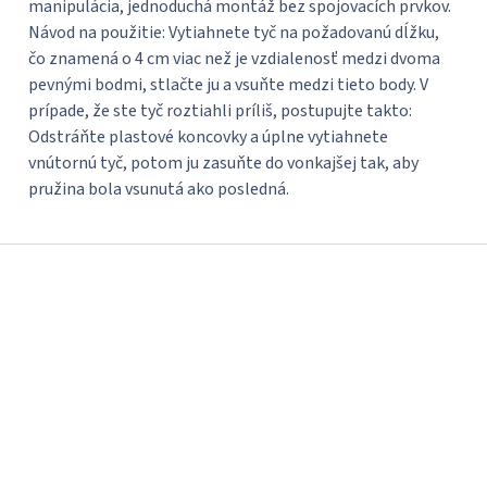
manipulácia, jednoduchá montáž bez spojovacích prvkov.
Návod na použitie: Vytiahnete tyč na požadovanú dĺžku,
čo znamená o 4 cm viac než je vzdialenosť medzi dvoma
pevnými bodmi, stlačte ju a vsuňte medzi tieto body. V
prípade, že ste tyč roztiahli príliš, postupujte takto:
Odstráňte plastové koncovky a úplne vytiahnete
vnútornú tyč, potom ju zasuňte do vonkajšej tak, aby
pružina bola vsunutá ako posledná.
Z
á
p
ä
t
i
e