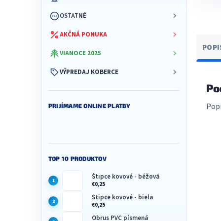
OSTATNÉ
AKČNÁ PONUKA
POPI
VIANOCE 2025
VÝPREDAJ KOBERCE
Po
Popi
PRIJÍMAME ONLINE PLATBY
TOP 10 PRODUKTOV
Štipce kovové - béžová
€0,25
Štipce kovové - biela
€0,25
Obrus PVC písmená