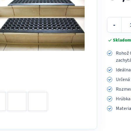
5
Jednotková
hviez
cena:
Skladom
Rohož C
zachytá
Ideálna
Určená 
Rozmer
Hrúbka 
Materi