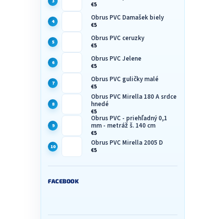
€5
Obrus PVC Damašek biely
€5
Obrus PVC ceruzky
€5
Obrus PVC Jelene
€5
Obrus PVC guličky malé
€5
Obrus PVC Mirella 180 A srdce
hnedé
€5
Obrus PVC - priehľadný 0,1
mm - metráž š. 140 cm
€5
Obrus PVC Mirella 2005 D
€5
FACEBOOK