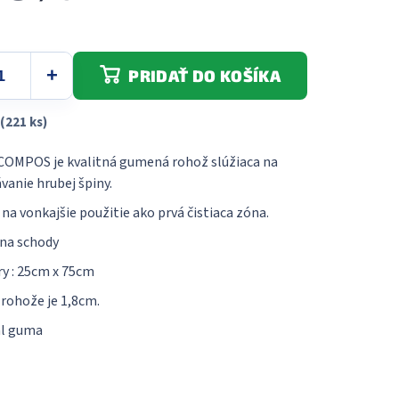
dičiek.
PRIDAŤ DO KOŠÍKA
(221 ks)
OMPOS je kvalitná gumená rohož slúžiaca na
vanie hrubej špiny.
 na vonkajšie použitie ako prvá čistiaca zóna.
na schody
y : 25cm x 75cm
rohože je 1,8cm.
al guma