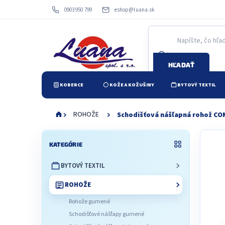
Prejsť
0903 950 799
eshop@luana.sk
na
obsah
HĽADAŤ
KOBERCE
KOŽE A KOŽUŠINY
BYTOVÝ TEXTIL
ROHOŽE
Schodišťová nášľapná rohož C
B
Preskočiť
o
KATEGÓRIE
kategórie
č
BYTOVÝ TEXTIL
n
ý
ROHOŽE
p
a
Rohože gumené
n
Schodišťové nášľapy gumené
e