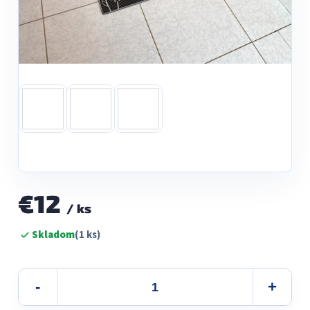
€12
/ ks
Jednotková
Skladom
(1 ks)
cena: