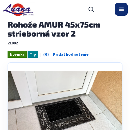
Prejsť
na
obsah
Rohože AMUR 45x75cm
strieborná vzor 2
21002
Novinka
Tip
Priemerné
hodnotenie
produktu
je
0,0
z
5
hviezdičiek.