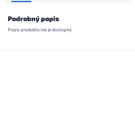
Podrobný popis
Popis produktu nie je dostupný
Z
á
p
ä
t
i
e