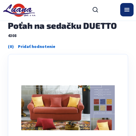
Prejsť
na
obsah
Poťah na sedačku DUETTO
4308
Priemerné
hodnotenie
produktu
je
0,0
z
5
hviezdičiek.