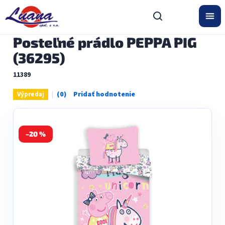
Prejsť
na
obsah
Posteľné prádlo PEPPA PIG
(36295)
11389
Výpredaj
Priemerné
hodnotenie
produktu
je
0,0
–20 %
z
5
hviezdičiek.