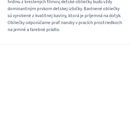
hrdinu z kreslených filmov, detské obliečky budú vždy
dominantným prvkom detskej izbičky. Bavlnené obliečky
sú vyrobené z kvalitnej bavlny, ktorá je príjemná na dotyk.
Obliečky odporúčame prať naruby v pracích prostriedkoch
na jemné a farebné prádlo.
Z
á
p
ä
t
i
e