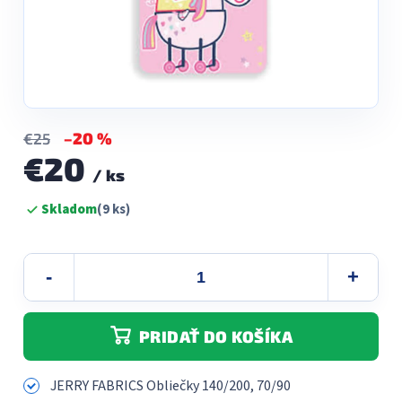
–20 %
€25
€20
/ ks
Jednotková
Skladom
(9 ks)
cena:
PRIDAŤ DO KOŠÍKA
JERRY FABRICS Obliečky 140/200, 70/90