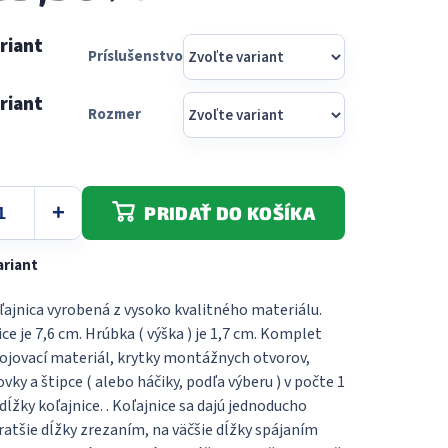
Príslušenstvo
Rozmer
PRIDAŤ DO KOŠÍKA
ariant
ľajnica vyrobená z vysoko kvalitného materiálu.
ice je 7,6 cm. Hrúbka ( výška ) je 1,7 cm. Komplet
ojovací materiál, krytky montážnych otvorov,
ky a štipce ( alebo háčiky, podľa výberu ) v počte 1
dĺžky koľajnice. . Koľajnice sa dajú jednoducho
ratšie dĺžky zrezaním, na väčšie dĺžky spájaním