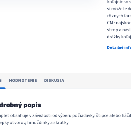
koľajníc so 
si môžete do
rôznych far
CM : najskôr 
strop a násl
drážky koľaj
Detailné in
S
HODNOTENIE
DISKUSIA
drobný popis
let obsahuje v závislosti od výberu požiadavky: štipce alebo háčik
epky otvorov, hmoždinky a skrutky