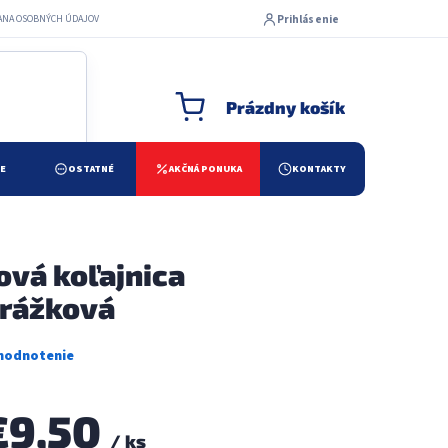
Prihlásenie
ANA OSOBNÝCH ÚDAJOV
Prázdny košík
NÁKUPNÝ KOŠÍK
ŽE
OSTATNÉ
AKČNÁ PONUKA
KONTAKTY
ová koľajnica
rážková
€9,50
/ ks