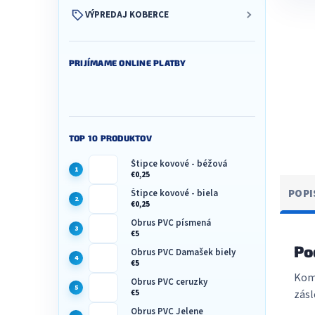
VÝPREDAJ KOBERCE
PRIJÍMAME ONLINE PLATBY
TOP 10 PRODUKTOV
Štipce kovové - béžová
€0,25
POPI
Štipce kovové - biela
€0,25
Obrus PVC písmená
€5
Po
Obrus PVC Damašek biely
€5
Komp
Obrus PVC ceruzky
zásl
€5
Obrus PVC Jelene