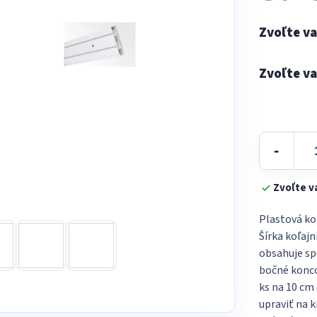
5
Jednotková
hviezdičiek.
cena:
Zvoľte v
Plastová ko
Šírka koľajn
obsahuje sp
bočné koncov
ks na 10 cm 
upraviť na k