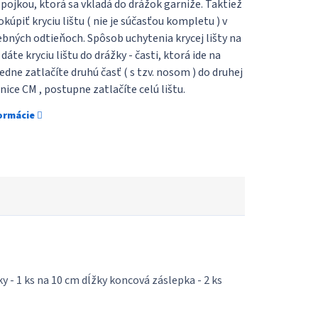
spojkou, ktorá sa vkladá do drážok garniže. Taktiež
kúpiť kryciu lištu ( nie je súčasťou kompletu ) v
ebných odtieňoch. Spôsob uchytenia krycej lišty na
dáte kryciu lištu do drážky - časti, ktorá ide na
edne zatlačíte druhú časť ( s tzv. nosom ) do druhej
nice CM , postupne zatlačíte celú lištu.
formácie
y - 1 ks na 10 cm dĺžky koncová záslepka - 2 ks