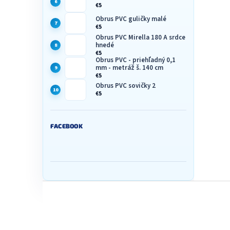
€5
Obrus PVC guličky malé
€5
Obrus PVC Mirella 180 A srdce
hnedé
€5
Obrus PVC - priehľadný 0,1
mm - metráž š. 140 cm
€5
Obrus PVC sovičky 2
€5
FACEBOOK
Z
á
p
ä