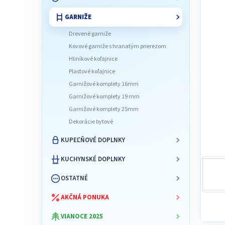
l
GARNIŽE
Drevené garniže
Kovové garniže s hranatým prierezom
Hliníkové koľajnice
Plastové koľajnice
Garnižové komplety 16mm
Garnižové komplety 19 mm
Garnižové komplety 25mm
Dekorácie bytové
KUPEĽŇOVÉ DOPLNKY
KUCHYNSKÉ DOPLNKY
OSTATNÉ
AKČNÁ PONUKA
VIANOCE 2025