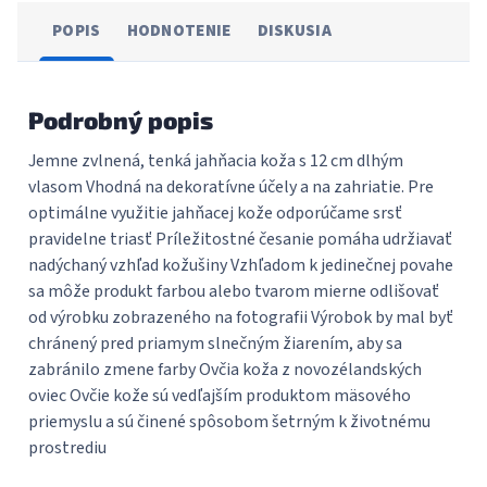
POPIS
HODNOTENIE
DISKUSIA
Podrobný popis
Jemne zvlnená, tenká jahňacia koža s 12 cm dlhým
vlasom Vhodná na dekoratívne účely a na zahriatie. Pre
optimálne využitie jahňacej kože odporúčame srsť
pravidelne triasť Príležitostné česanie pomáha udržiavať
nadýchaný vzhľad kožušiny Vzhľadom k jedinečnej povahe
sa môže produkt farbou alebo tvarom mierne odlišovať
od výrobku zobrazeného na fotografii Výrobok by mal byť
chránený pred priamym slnečným žiarením, aby sa
zabránilo zmene farby Ovčia koža z novozélandských
oviec Ovčie kože sú vedľajším produktom mäsového
priemyslu a sú činené spôsobom šetrným k životnému
prostrediu