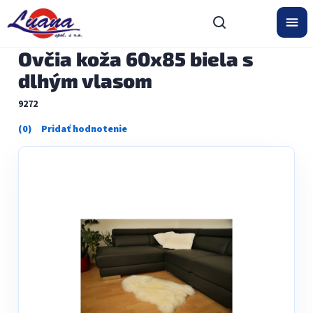
Prejsť
na
obsah
Ovčia koža 60x85 biela s
dlhým vlasom
9272
Priemerné
hodnotenie
produktu
je
0,0
z
5
hviezdičiek.