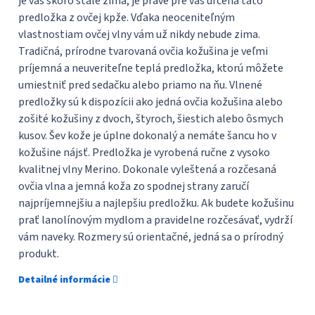
je vás skoro stále zima, je práve pre vás určená táto
predložka z ovčej kpže. Vďaka neoceniteľným
vlastnostiam ovčej vlny vám už nikdy nebude zima.
Tradičná, prírodne tvarovaná ovčia kožušina je veľmi
príjemná a neuveriteľne teplá predložka, ktorú môžete
umiestniť pred sedačku alebo priamo na ňu. Vlnené
predložky sú k dispozícii ako jedná ovčia kožušina alebo
zošité kožušiny z dvoch, štyroch, šiestich alebo ôsmych
kusov. Šev kože je úplne dokonalý a nemáte šancu ho v
kožušine nájsť. Predložka je vyrobená ručne z vysoko
kvalitnej vlny Merino. Dokonale vyleštená a rozčesaná
ovčia vlna a jemná koža zo spodnej strany zaručí
najpríjemnejšiu a najlepšiu predložku. Ak budete kožušinu
prať lanolínovým mydlom a pravidelne rozčesávať, vydrží
vám naveky. Rozmery sú orientačné, jedná sa o prírodný
produkt.
Detailné informácie