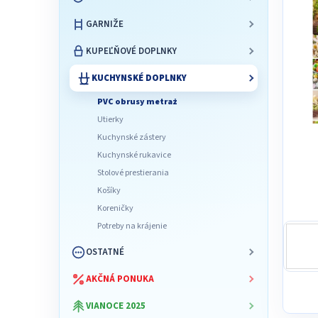
l
GARNIŽE
KUPEĽŇOVÉ DOPLNKY
KUCHYNSKÉ DOPLNKY
PVC obrusy metraż
Utierky
Kuchynské zástery
Kuchynské rukavice
Stolové prestierania
Košíky
Koreničky
Potreby na krájenie
OSTATNÉ
AKČNÁ PONUKA
VIANOCE 2025