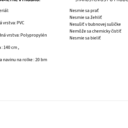
riál:
Nesmie sa prať
Nesmie sa žehliť
á vrstva: PVC
Nesušiť v bubnovej sušičke
Nemôže sa chemicky čistiť
ná vrstva: Polypropylén
Nesmie sa bieliť
a : 140 cm ,
a navinu na rolke : 20 bm