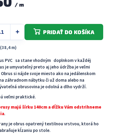
50
/ m
5
hviezdičiek.
PRIDAŤ DO KOŠÍKA
(38,4 m)
rus PVC sa stane vhodným doplnkom v každéj
us je umyvateľný preto aj jeho údržba je veľmi
Obrus ​​si nájde svoje miesto ako na jedálenskom
j na záhradnom nábytku či už doma alebo na
vateľná obrusovina je odolná a dlho vydrží.
ú veľmi praktické.
brusy majú šírku 140cm a dĺžku Vám odstrihneme
ia
.
rany je obrus opatrený textilnou vrstvou, ktorá ho
abraňuje kĺzaniu po stole.