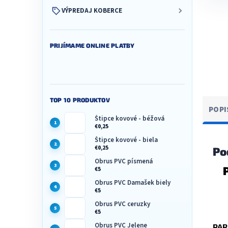
VÝPREDAJ KOBERCE
PRIJÍMAME ONLINE PLATBY
TOP 10 PRODUKTOV
POPI
Štipce kovové - béžová
€0,25
Štipce kovové - biela
€0,25
Po
Obrus PVC písmená
€5
Obrus PVC Damašek biely
€5
Obrus PVC ceruzky
€5
Obrus PVC Jelene
PAR