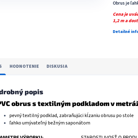
Obrus je ľa
Cena je uvá
1,2 m a dos
Detailné in
S
HODNOTENIE
DISKUSIA
drobný popis
PVC obrus s textilným podkladom v metrá
pevný textilný podklad, zabraňujúci kĺzaniu obrusu po stole
ľahko umývateľný bežným saponátom
AMETRE VÝROBKU:
STAROSTLIVOSŤ O PROD