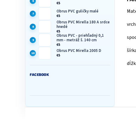
€5
Mate
Obrus PVC guličky malé
€5
Obrus PVC Mirella 180 A srdce
vrch
hnedé
€5
Obrus PVC - priehľadný 0,1
spod
mm - metráž š. 140 cm
€5
šírk
Obrus PVC Mirella 2005 D
€5
dĺžk
FACEBOOK
Z
á
p
ä