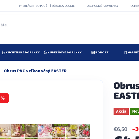
PREHLÁSENIE O POUŽITÍ SÚBOROV COOKIE
OBCHODNÉ PODMIENKY
OCHR
KUCHYNSKÉ DOPLNKY
KUPEĽŇOVÉ DOPLNKY
ROHOŽE
GARNI
Obrus PVC veľkonočný EASTER
Obrus
EAST
 %
Akcia
Nov
–3
€6,50