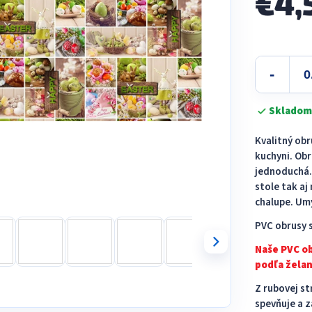
€4,
Jednotková
cena:
Skladom
Kvalitný ob
kuchyni. Obr
jednoduchá. 
stole tak a
chalupe. Umý
PVC obrusy s
Naše PVC o
podľa želan
Z rubovej st
spevňuje a z