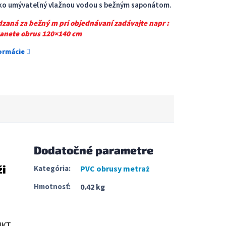
hko umývateľný vlažnou vodou s bežným saponátom.
dzaná za bežný m pri objednávaní zadávajte napr :
tanete obrus 120×140 cm
formácie
Dodatočné parametre
ži
Kategória
:
PVC obrusy metraż
Hmotnosť
:
0.42 kg
UKT