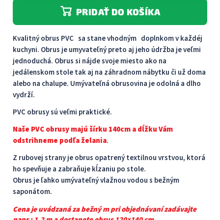
PRIDAŤ DO KOŠÍKA
Kvalitný obrus PVC sa stane vhodným doplnkom v každéj
kuchyni. Obrus je umyvateľný preto aj jeho údržba je veľmi
jednoduchá. Obrus ​​si nájde svoje miesto ako na
jedálenskom stole tak aj na záhradnom nábytku či už doma
alebo na chalupe. Umývateľná obrusovina je odolná a dlho
vydrží.
PVC obrusy sú veľmi praktické.
Naše PVC obrusy majú šírku 140cm a dĺžku Vám
odstrihneme podľa želania
.
Z rubovej strany je obrus opatrený textilnou vrstvou, ktorá
ho spevňuje a zabraňuje kĺzaniu po stole.
Obrus je ľahko umývateľný vlažnou vodou s bežným
saponátom.
Cena je uvádzaná za bežný m pri objednávaní zadávajte
napr : 1,2 m a dostanete obrus 120×140 cm