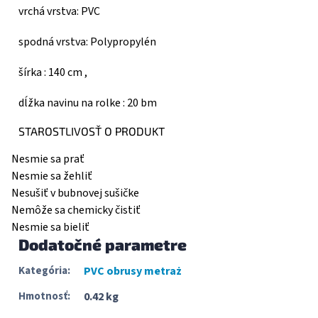
vrchá vrstva: PVC
spodná vrstva: Polypropylén
šírka : 140 cm ,
dĺžka navinu na rolke : 20 bm
STAROSTLIVOSŤ O PRODUKT
Nesmie sa prať
Nesmie sa žehliť
Nesušiť v bubnovej sušičke
Nemôže sa chemicky čistiť
Nesmie sa bieliť
Dodatočné parametre
Kategória
:
PVC obrusy metraż
Hmotnosť
:
0.42 kg