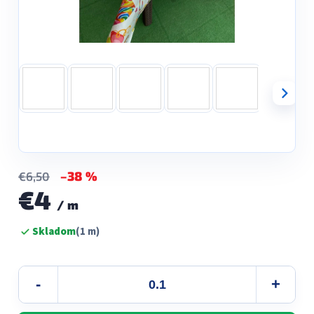
–38 %
€6,50
€4
/ m
Jednotková
Skladom
(1 m)
cena: