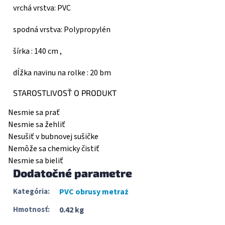
vrchá vrstva: PVC
spodná vrstva: Polypropylén
šírka : 140 cm ,
dĺžka navinu na rolke : 20 bm
STAROSTLIVOSŤ O PRODUKT
Nesmie sa prať
Nesmie sa žehliť
Nesušiť v bubnovej sušičke
Nemôže sa chemicky čistiť
Nesmie sa bieliť
Dodatočné parametre
Kategória
:
PVC obrusy metraż
Hmotnosť
:
0.42 kg