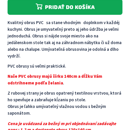
PRIDAŤ DO KOŠÍKA
Kvalitný obrus PVC sa stane vhodným doplnkom v každéj
kuchyni. Obrus je umyvateľný preto aj jeho údržba je veľmi
jednoduchá. Obrus ​​si nájde svoje miesto ako na
jedálenskom stole tak aj na záhradnom nábytku či už doma
alebo na chalupe. Umývateľná obrusovina je odolná a dlho
vydrží.
PVC obrusy sú veľmi praktické.
Naše PVC obrusy majú šírku 140cm a dĺžku Vám
odstrihneme podľa želania
.
Z rubovej strany je obrus opatrený textilnou vrstvou, ktorá
ho spevňuje a zabraňuje kĺzaniu po stole.
Obrus je ľahko umývateľný vlažnou vodou s bežným
saponátom.
Cena je uvádzaná za bežný m pri objednávaní zadávajte
napr : 1,2 m a dostanete obrus 120×140 cm