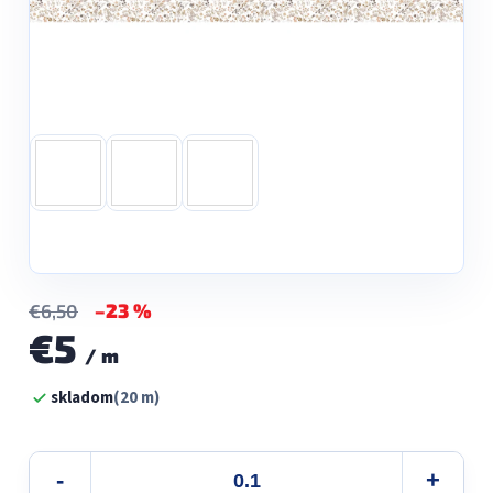
–23 %
€6,50
€5
/ m
Jednotková
skladom
(20 m)
cena: