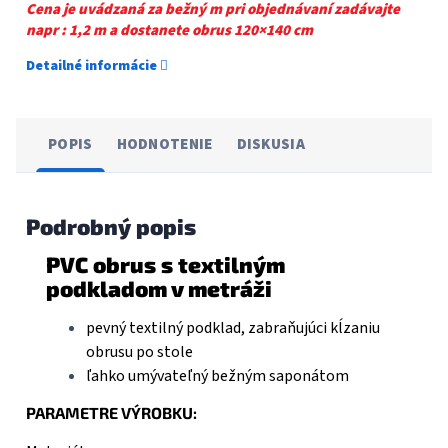
Cena je uvádzaná za bežný m pri objednávaní zadávajte
napr : 1,2 m a dostanete obrus 120×140 cm
Detailné informácie
POPIS
HODNOTENIE
DISKUSIA
Podrobný popis
PVC obrus s textilným
podkladom v metráži
pevný textilný podklad, zabraňujúci kĺzaniu
obrusu po stole
ľahko umývateľný bežným saponátom
PARAMETRE VÝROBKU: