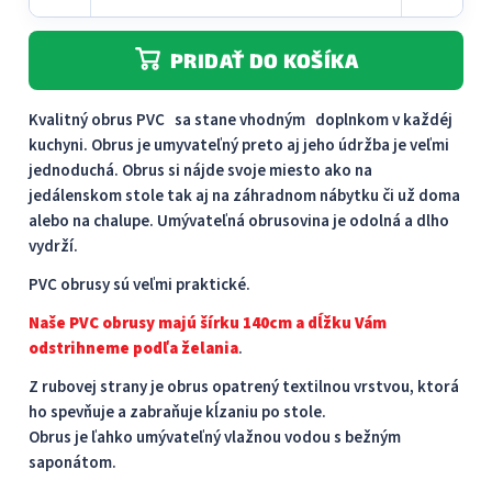
PRIDAŤ DO KOŠÍKA
Kvalitný obrus PVC sa stane vhodným doplnkom v každéj
kuchyni. Obrus je umyvateľný preto aj jeho údržba je veľmi
jednoduchá. Obrus ​​si nájde svoje miesto ako na
jedálenskom stole tak aj na záhradnom nábytku či už doma
alebo na chalupe. Umývateľná obrusovina je odolná a dlho
vydrží.
PVC obrusy sú veľmi praktické.
Naše PVC obrusy majú šírku 140cm a dĺžku Vám
odstrihneme podľa želania
.
Z rubovej strany je obrus opatrený textilnou vrstvou, ktorá
ho spevňuje a zabraňuje kĺzaniu po stole.
Obrus je ľahko umývateľný vlažnou vodou s bežným
saponátom.