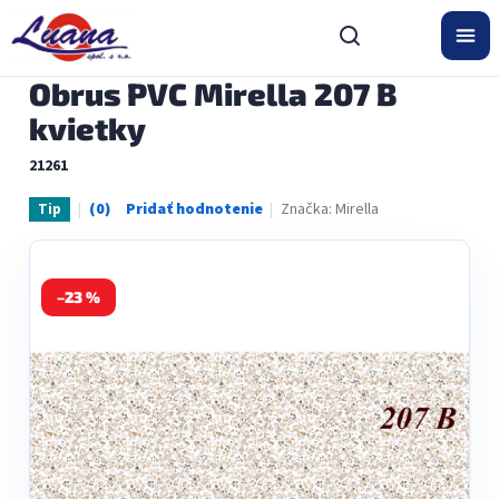
Prejsť
na
obsah
Obrus PVC Mirella 207 B
kvietky
21261
Značka:
Mirella
Tip
Priemerné
hodnotenie
produktu
je
0,0
–23 %
z
5
hviezdičiek.