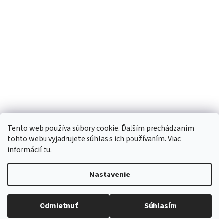
Tento web používa súbory cookie. Ďalším prechádzaním
tohto webu vyjadrujete súhlas s ich používaním. Viac
informácií
tu
.
Nastavenie
Vytvoril Shoptet
Robíme všetko pre to, aby sme vaše objednávky doručili
Odmietnuť
Súhlasím
Copyright 2026
Luana e-shop
. Všetky práva vyhradené.
čo najskôr. Ospravedlňujeme sa za prípadné oneskorenie
a ďakujeme za pochopenie.