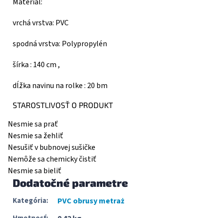
Materiál:
vrchá vrstva: PVC
spodná vrstva: Polypropylén
šírka : 140 cm ,
dĺžka navinu na rolke : 20 bm
STAROSTLIVOSŤ O PRODUKT
Nesmie sa prať
Nesmie sa žehliť
Nesušiť v bubnovej sušičke
Nemôže sa chemicky čistiť
Nesmie sa bieliť
Dodatočné parametre
Kategória
:
PVC obrusy metraż