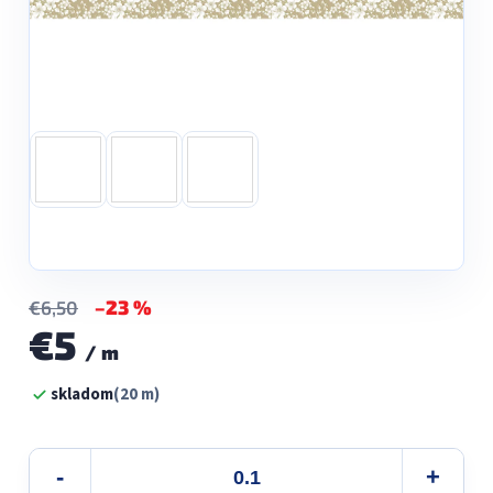
–23 %
€6,50
€5
/ m
Jednotková
skladom
(20 m)
cena: