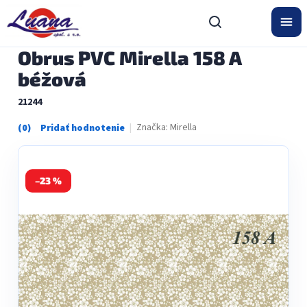
Prejsť
na
obsah
Obrus PVC Mirella 158 A
béžová
21244
Značka:
Mirella
Priemerné
hodnotenie
produktu
je
0,0
–23 %
z
5
hviezdičiek.