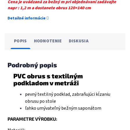
Cena je uvádzaná za bežný m pri objednávaní zadávajte
napr : 1,2 m a dostanete obrus 120×140 cm
Detailné informácie
POPIS
HODNOTENIE
DISKUSIA
Podrobný popis
PVC obrus s textilným
podkladom v metráži
pevný textilný podklad, zabraňujúci kĺzaniu
obrusu po stole
ľahko umývateľný bežným saponátom
PARAMETRE VÝROBKU: