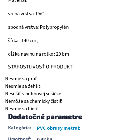
Materiál:
vrchá vrstva: PVC
spodná vrstva: Polypropylén
šírka : 140 cm ,
dĺžka navinu na rolke : 20 bm
STAROSTLIVOSŤ O PRODUKT
Nesmie sa prať
Nesmie sa žehliť
Nesušiť v bubnovej sušičke
Nemôže sa chemicky čistiť
Nesmie sa bieliť
Dodatočné parametre
Kategória
:
PVC obrusy metraż
Hmotnosť
:
0.42 kg