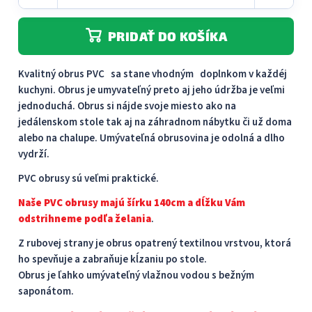
PRIDAŤ DO KOŠÍKA
Kvalitný obrus PVC sa stane vhodným doplnkom v každéj
kuchyni. Obrus je umyvateľný preto aj jeho údržba je veľmi
jednoduchá. Obrus ​​si nájde svoje miesto ako na
jedálenskom stole tak aj na záhradnom nábytku či už doma
alebo na chalupe. Umývateľná obrusovina je odolná a dlho
vydrží.
PVC obrusy sú veľmi praktické.
Naše PVC obrusy majú šírku 140cm a dĺžku Vám
odstrihneme podľa želania
.
Z rubovej strany je obrus opatrený textilnou vrstvou, ktorá
ho spevňuje a zabraňuje kĺzaniu po stole.
Obrus je ľahko umývateľný vlažnou vodou s bežným
saponátom.