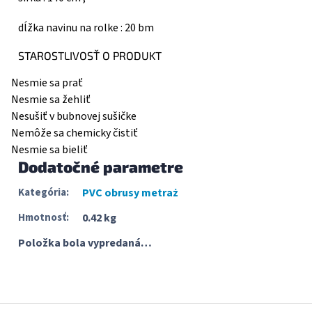
dĺžka navinu na rolke : 20 bm
STAROSTLIVOSŤ O PRODUKT
Nesmie sa prať
Nesmie sa žehliť
Nesušiť v bubnovej sušičke
Nemôže sa chemicky čistiť
Nesmie sa bieliť
Dodatočné parametre
Kategória
:
PVC obrusy metraż
Hmotnosť
:
0.42 kg
Položka bola vypredaná…
Z