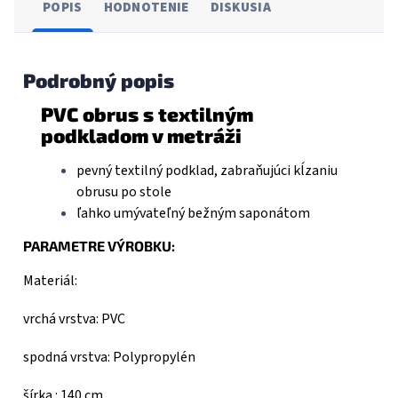
POPIS
HODNOTENIE
DISKUSIA
Podrobný popis
PVC obrus s textilným
podkladom v metráži
pevný textilný podklad, zabraňujúci kĺzaniu
obrusu po stole
ľahko umývateľný bežným saponátom
PARAMETRE VÝROBKU:
Materiál:
vrchá vrstva: PVC
spodná vrstva: Polypropylén
šírka : 140 cm ,