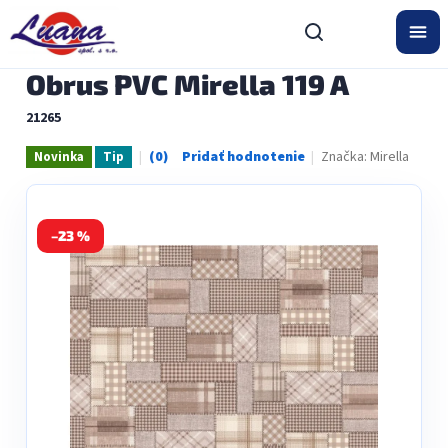
Prejsť
na
obsah
Obrus PVC Mirella 119 A
21265
Značka:
Mirella
Novinka
Tip
Priemerné
hodnotenie
produktu
je
0,0
–23 %
z
5
hviezdičiek.