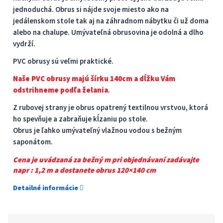
jednoduchá. Obrus ​​si nájde svoje miesto ako na
jedálenskom stole tak aj na záhradnom nábytku či už doma
alebo na chalupe. Umývateľná obrusovina je odolná a dlho
vydrží.
PVC obrusy sú veľmi praktické.
Naše PVC obrusy majú šírku 140cm a dĺžku Vám
odstrihneme podľa želania
.
Z rubovej strany je obrus opatrený textilnou vrstvou, ktorá
ho spevňuje a zabraňuje kĺzaniu po stole.
Obrus je ľahko umývateľný vlažnou vodou s bežným
saponátom.
Cena je uvádzaná za bežný m pri objednávaní zadávajte
napr : 1,2 m a dostanete obrus 120×140 cm
Detailné informácie