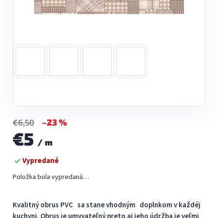
–23 %
€6,50
€5
/ m
Jednotková
Vypredané
cena:
Položka bola vypredaná…
Kvalitný obrus PVC sa stane vhodným doplnkom v každéj
kuchyni. Obrus je umyvateľný preto aj jeho údržba je veľmi