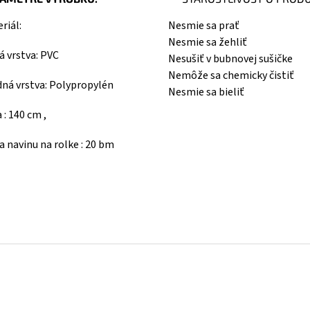
riál:
Nesmie sa prať
Nesmie sa žehliť
á vrstva: PVC
Nesušiť v bubnovej sušičke
Nemôže sa chemicky čistiť
ná vrstva: Polypropylén
Nesmie sa bieliť
a : 140 cm ,
a navinu na rolke : 20 bm