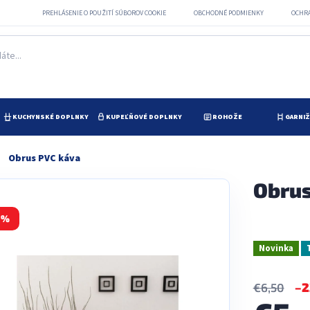
PREHLÁSENIE O POUŽITÍ SÚBOROV COOKIE
OBCHODNÉ PODMIENKY
OCHR
KUCHYNSKÉ DOPLNKY
KUPEĽŇOVÉ DOPLNKY
ROHOŽE
GARNI
Obrus PVC káva
Obrus
 %
Novinka
–2
€6,50