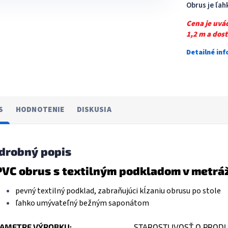
Obrus je ľa
Cena je uvá
1,2 m a dos
Detailné in
S
HODNOTENIE
DISKUSIA
drobný popis
PVC obrus s textilným podkladom v metrá
pevný textilný podklad, zabraňujúci kĺzaniu obrusu po stole
ľahko umývateľný bežným saponátom
AMETRE VÝROBKU:
STAROSTLIVOSŤ O PROD