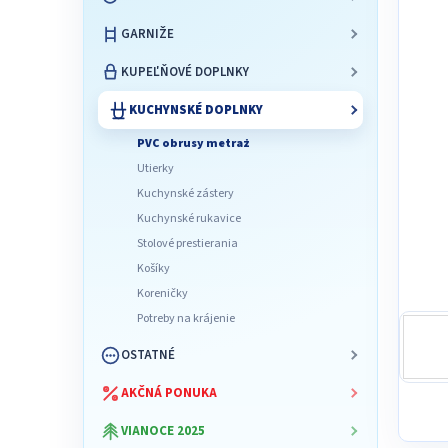
l
GARNIŽE
KUPEĽŇOVÉ DOPLNKY
KUCHYNSKÉ DOPLNKY
PVC obrusy metraż
Utierky
Kuchynské zástery
Kuchynské rukavice
Stolové prestierania
Košíky
Koreničky
Potreby na krájenie
OSTATNÉ
AKČNÁ PONUKA
VIANOCE 2025