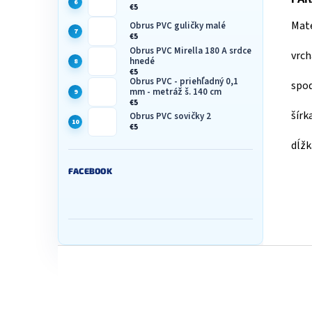
€5
Mate
Obrus PVC guličky malé
€5
Obrus PVC Mirella 180 A srdce
vrch
hnedé
€5
Obrus PVC - priehľadný 0,1
spod
mm - metráž š. 140 cm
€5
šírk
Obrus PVC sovičky 2
€5
dĺžk
FACEBOOK
Z
á
p
ä