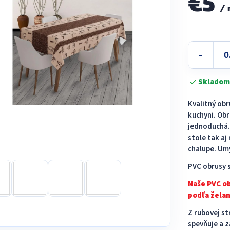
€5
/
Jednotková
cena:
Skladom
Kvalitný ob
kuchyni. Obr
jednoduchá. 
stole tak a
chalupe. Umý
PVC obrusy s
Naše PVC o
podľa želan
Z rubovej st
spevňuje a z