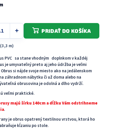
 m
5
hviezdičiek.
PRIDAŤ DO KOŠÍKA
(3,3 m)
rus PVC sa stane vhodným doplnkom v každéj
us je umyvateľný preto aj jeho údržba je veľmi
Obrus ​​si nájde svoje miesto ako na jedálenskom
j na záhradnom nábytku či už doma alebo na
vateľná obrusovina je odolná a dlho vydrží.
ú veľmi praktické.
brusy majú šírku 140cm a dĺžku Vám odstrihneme
ia
.
rany je obrus opatrený textilnou vrstvou, ktorá ho
abraňuje kĺzaniu po stole.