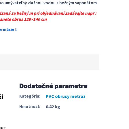
hko umývateľný vlažnou vodou s bežným saponátom.
dzaná za bežný m pri objednávaní zadávajte napr :
tanete obrus 120×140 cm
formácie
Dodatočné parametre
ži
Kategória
:
PVC obrusy metraż
Hmotnosť
:
0.42 kg
UKT