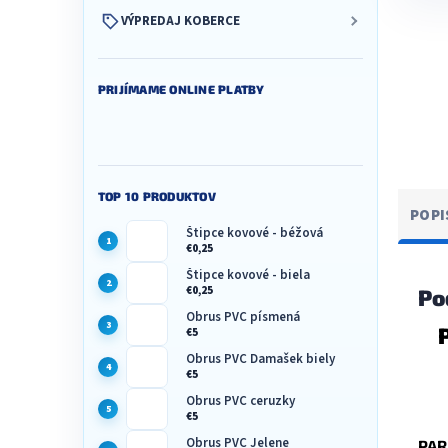
VÝPREDAJ KOBERCE
PRIJÍMAME ONLINE PLATBY
TOP 10 PRODUKTOV
POPI
Štipce kovové - béžová
€0,25
Štipce kovové - biela
€0,25
Po
Obrus PVC písmená
€5
Obrus PVC Damašek biely
€5
Obrus PVC ceruzky
€5
Obrus PVC Jelene
PAR