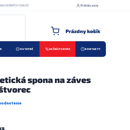
Prihlásenie
ANA OSOBNÝCH ÚDAJOV
Prázdny košík
NÁKUPNÝ KOŠÍK
ŽE
OSTATNÉ
AKČNÁ PONUKA
KONTAKTY
tická spona na záves
 štvorec
ks