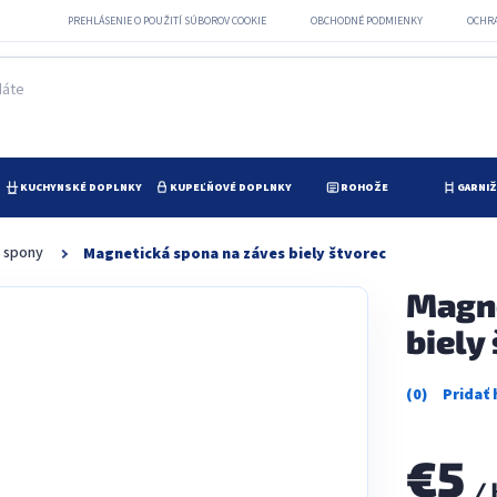
PREHLÁSENIE O POUŽITÍ SÚBOROV COOKIE
OBCHODNÉ PODMIENKY
OCHR
KUCHYNSKÉ DOPLNKY
KUPEĽŇOVÉ DOPLNKY
ROHOŽE
GARNI
 spony
Magnetická spona na záves biely štvorec
Magne
biely
Priemerné
hodnotenie
produktu
je
€5
0,0
/ 
z