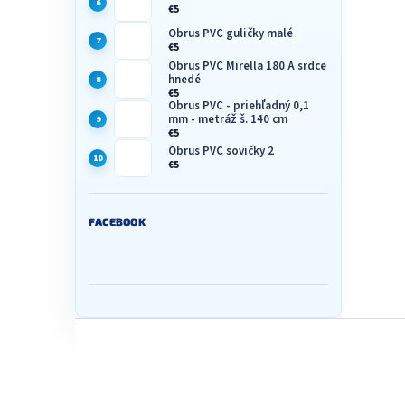
€5
Obrus PVC guličky malé
€5
Obrus PVC Mirella 180 A srdce
hnedé
€5
Obrus PVC - priehľadný 0,1
mm - metráž š. 140 cm
€5
Obrus PVC sovičky 2
€5
FACEBOOK
Z
á
p
ä