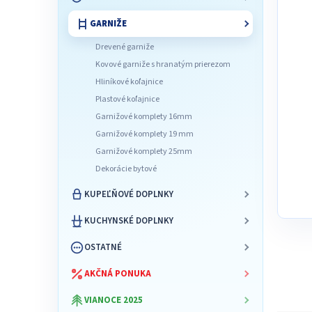
l
GARNIŽE
Drevené garniže
Kovové garniže s hranatým prierezom
Hliníkové koľajnice
Plastové koľajnice
Garnižové komplety 16mm
Garnižové komplety 19 mm
Garnižové komplety 25mm
Dekorácie bytové
KUPEĽŇOVÉ DOPLNKY
KUCHYNSKÉ DOPLNKY
OSTATNÉ
AKČNÁ PONUKA
VIANOCE 2025