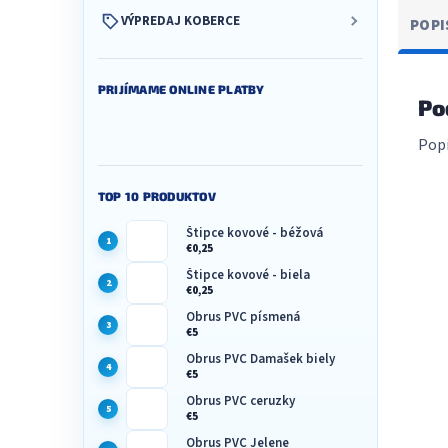
VÝPREDAJ KOBERCE
POPI
PRIJÍMAME ONLINE PLATBY
Po
Popi
TOP 10 PRODUKTOV
Štipce kovové - béžová
€0,25
Štipce kovové - biela
€0,25
Obrus PVC písmená
€5
Obrus PVC Damašek biely
€5
Obrus PVC ceruzky
€5
Obrus PVC Jelene