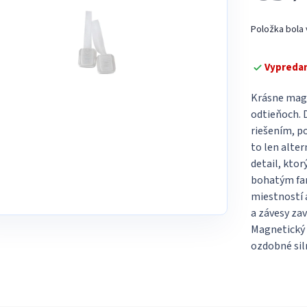
5
Jednotková
hviezdičiek.
Položka bola
cena:
Vypreda
Krásne magn
odtieňoch. 
riešením, po
to len alte
detail, ktor
bohatým far
miestností 
a závesy zav
Magnetický 
ozdobné sil