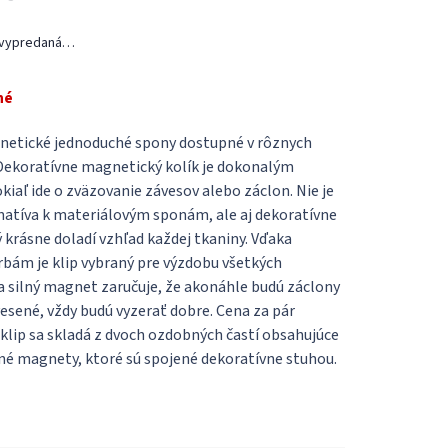
 vypredaná…
né
etické jednoduché spony dostupné v rôznych
Dekoratívne magnetický kolík je dokonalým
kiaľ ide o zväzovanie závesov alebo záclon. Nie je
rnatíva k materiálovým sponám, ale aj dekoratívne
ý krásne doladí vzhľad každej tkaniny. Vďaka
bám je klip vybraný pre výzdobu všetkých
a silný magnet zaručuje, že akonáhle budú záclony
esené, vždy budú vyzerať dobre. Cena za pár
klip sa skladá z dvoch ozdobných častí obsahujúce
né magnety, ktoré sú spojené dekoratívne stuhou.