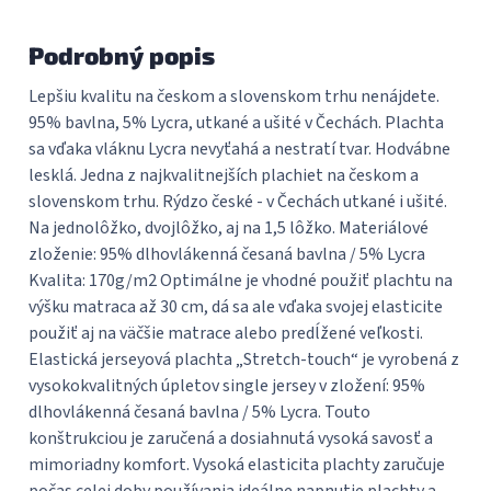
Podrobný popis
Lepšiu kvalitu na českom a slovenskom trhu nenájdete.
95% bavlna, 5% Lycra, utkané a ušité v Čechách. Plachta
sa vďaka vláknu Lycra nevyťahá a nestratí tvar. Hodvábne
lesklá. Jedna z najkvalitnejších plachiet na českom a
slovenskom trhu. Rýdzo české - v Čechách utkané i ušité.
Na jednolôžko, dvojlôžko, aj na 1,5 lôžko. Materiálové
zloženie: 95% dlhovlákenná česaná bavlna / 5% Lycra
Kvalita: 170g/m2 Optimálne je vhodné použiť plachtu na
výšku matraca až 30 cm, dá sa ale vďaka svojej elasticite
použiť aj na väčšie matrace alebo predĺžené veľkosti.
Elastická jerseyová plachta „Stretch-touch“ je vyrobená z
vysokokvalitných úpletov single jersey v zložení: 95%
dlhovlákenná česaná bavlna / 5% Lycra. Touto
konštrukciou je zaručená a dosiahnutá vysoká savosť a
mimoriadny komfort. Vysoká elasticita plachty zaručuje