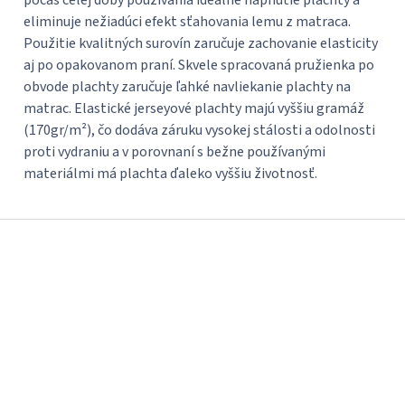
počas celej doby používania ideálne napnutie plachty a
eliminuje nežiadúci efekt sťahovania lemu z matraca.
Použitie kvalitných surovín zaručuje zachovanie elasticity
aj po opakovanom praní. Skvele spracovaná pružienka po
obvode plachty zaručuje ľahké navliekanie plachty na
matrac. Elastické jerseyové plachty majú vyššiu gramáž
(170gr/m²), čo dodáva záruku vysokej stálosti a odolnosti
proti vydraniu a v porovnaní s bežne používanými
materiálmi má plachta ďaleko vyššiu životnosť.
Z
á
p
ä
t
i
e